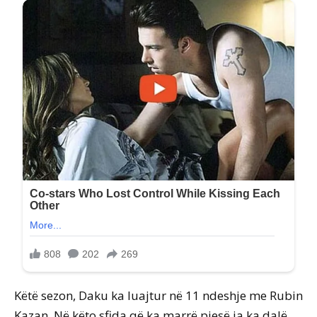
Këtë sezon, Daku ka luajtur në 11 ndeshje me Rubin
Kazan. Në këto sfida që ka marrë pjesë ia ka dalë