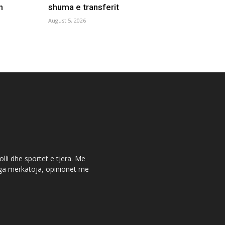
n
shuma e transferit
August 5, 2026
olli dhe sportet e tjera. Me
 nga merkatoja, opinionet më