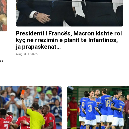
Presidenti i Francës, Macron kishte rol
kyç në rrëzimin e planit të Infantinos,
ja prapaskenat…
August 3, 2026
…