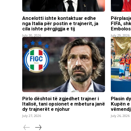
Ancelotti ishte kontaktuar edhe
Përplasj
nga Italia për postin e trajnerit, ja
FIFA, shk
cila ishte përgjigjja e tij
Embolos
July 30, 2026
July 29, 2026
Pirlo dështoi të zgjedhet trajner i
Plasin d
Italisë, tani opsionet e mbetura janë
Kupën e 
dy trajnerët e njohur
vëmendj
July 27, 2026
July 26, 2026