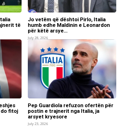
talia
Jo vetëm që dështoi Pirlo, Italia
jnerit të
humb edhe Maldinin e Leonardon
për këtë arsye…
July 28, 2026
eshjes
Pep Guardiola refuzon ofertën për
 do fitoj
postin e trajnerit nga Italia, ja
arsyet kryesore
July 23, 2026