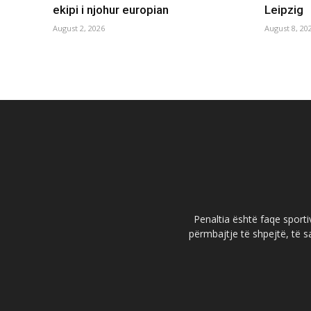
ekipi i njohur europian
Leipzig
August 2, 2026
August 8, 20
Penaltia është faqe sportiv
përmbajtje të shpejtë, të s