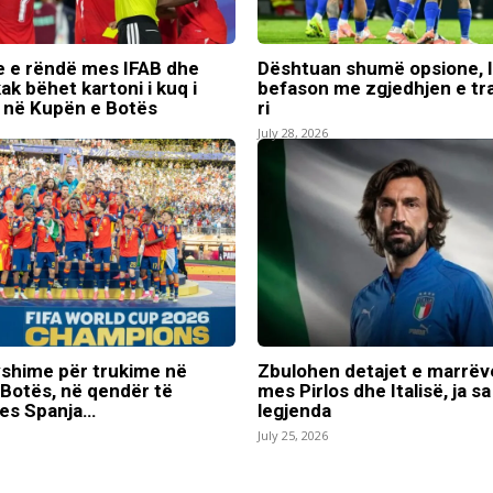
e e rëndë mes IFAB dhe
Dështuan shumë opsione, I
ak bëhet kartoni i kuq i
befason me zgjedhjen e tra
 në Kupën e Botës
ri
July 28, 2026
yshime për trukime në
Zbulohen detajet e marrëv
Botës, në qendër të
mes Pirlos dhe Italisë, ja sa
es Spanja…
legjenda
July 25, 2026