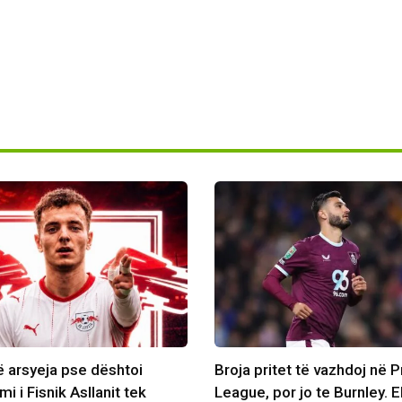
ë arsyeja pse dështoi
Broja pritet të vazhdoj në 
mi i Fisnik Asllanit tek
League, por jo te Burnley. E