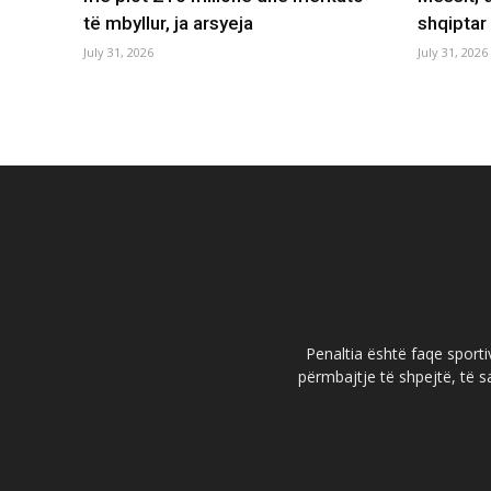
të mbyllur, ja arsyeja
shqiptar
July 31, 2026
July 31, 2026
Penaltia është faqe sportiv
përmbajtje të shpejtë, të s