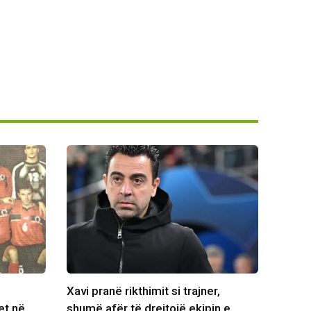
Xavi pranë rikthimit si trajner,
et në
shumë afër të drejtojë ekipin e