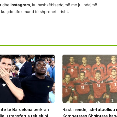
k
dhe
Instagram
, ku bashkëbisedojmë me ju, ndajmë
ku çdo tifoz mund të shprehet lirisht.
ante te Barcelona përkrah
Rast i rëndë, ish-futbollisti i
je u transferua tek ekipi
Kombëtares Shqiptare kap