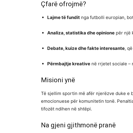
Çfarë ofrojmë?
Lajme të fundit
nga futbolli europian, b
Analiza, statistika dhe opinione
për një 
Debate, kuize dhe fakte interesante
, q
Përmbajtje kreative
në rrjetet sociale –
Misioni ynë
Të sjellim sportin më afër njerëzve duke e
emocionuese për komunitetin tonë. Penaltia
tifozët ndihen në shtëpi.
Na gjeni gjithmonë pranë