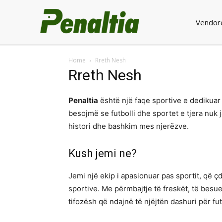
Vendor
Home
Rreth Nesh
Rreth Nesh
Penaltia
është një faqe sportive e dedikuar 
besojmë se futbolli dhe sportet e tjera nuk 
histori dhe bashkim mes njerëzve.
Kush jemi ne?
Jemi një ekip i apasionuar pas sportit, që ç
sportive. Me përmbajtje të freskët, të besue
tifozësh që ndajnë të njëjtën dashuri për fut