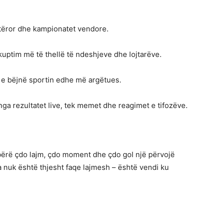
otëror dhe kampionatet vendore.
kuptim më të thellë të ndeshjeve dhe lojtarëve.
ë e bëjnë sportin edhe më argëtues.
 nga rezultatet live, tek memet dhe reagimet e tifozëve.
 bërë çdo lajm, çdo moment dhe çdo gol një përvojë
 nuk është thjesht faqe lajmesh – është vendi ku