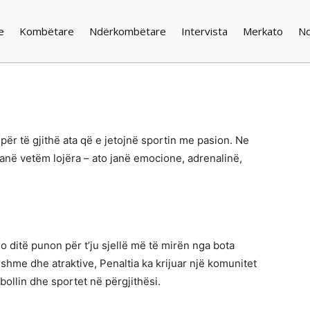
e
Kombëtare
Ndërkombëtare
Intervista
Merkato
N
për të gjithë ata që e jetojnë sportin me pasion. Ne
janë vetëm lojëra – ato janë emocione, adrenalinë,
do ditë punon për t’ju sjellë më të mirën nga bota
shme dhe atraktive, Penaltia ka krijuar një komunitet
bollin dhe sportet në përgjithësi.