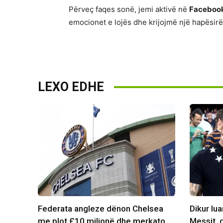
Përveç faqes sonë, jemi aktivë në
Faceboo
emocionet e lojës dhe krijojmë një hapësirë 
LEXO EDHE
Federata angleze dënon Chelsea
Dikur lu
me plot £10 milionë dhe merkato
Messit, d