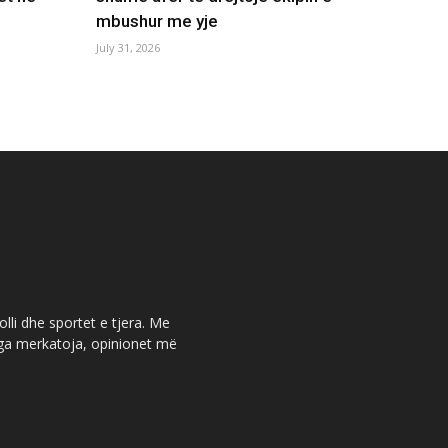
mbushur me yje
July 31, 2026
olli dhe sportet e tjera. Me
 nga merkatoja, opinionet më