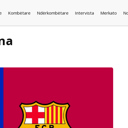
e
Kombëtare
Ndërkombëtare
Intervista
Merkato
N
ona