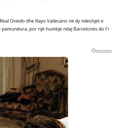
 Real Oviedo dhe Rayo Vallecano në dy ndeshjet e
 të pamundura, por një humbje ndaj Barcelonës do t’i