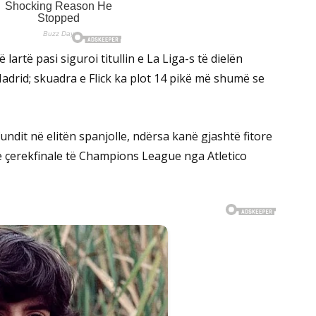
rtë pasi siguroi titullin e La Liga-s të dielën
adrid; skuadra e Flick ka plot 14 pikë më shumë se
undit në elitën spanjolle, ndërsa kanë gjashtë fitore
në çerekfinale të Champions League nga Atletico