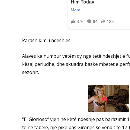
Parashikimi i ndeshjes
Alaves ka humbur vetëm dy nga tetë ndeshjet e fun
kësaj periudhe, dhe skuadra baske mbetet e përfsh
sezonit.
“El Glorioso” vjen në këtë ndeshje pas barazimit 1
të në tabelë, një pikë pas Gironës së vendit të 17