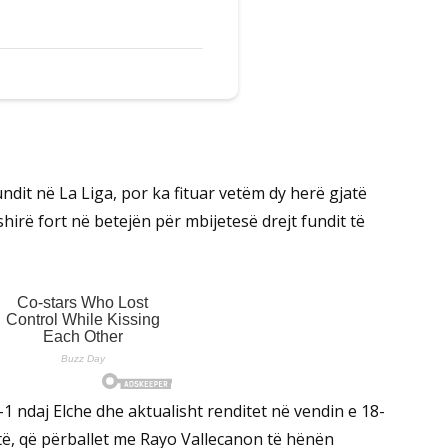
dit në La Liga, por ka fituar vetëm dy herë gjatë
irë fort në betejën për mbijetesë drejt fundit të
-1 ndaj Elche dhe aktualisht renditet në vendin e 18-
-të, që përballet me Rayo Vallecanon të hënën