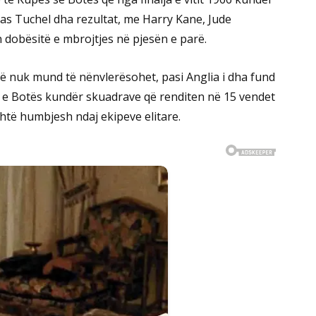
s Tuchel dha rezultat, me Harry Kane, Jude
obësitë e mbrojtjes në pjesën e parë.
isë nuk mund të nënvlerësohet, pasi Anglia i dha fund
n e Botës kundër skuadrave që renditen në 15 vendet
ashtë humbjesh ndaj ekipeve elitare.