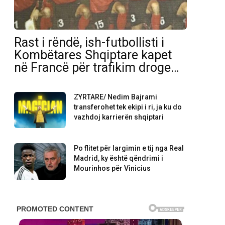
Rast i rëndë, ish-futbollisti i
Kombëtares Shqiptare kapet
në Francë për trafikim droge…
ZYRTARE/ Nedim Bajrami
transferohet tek ekipi i ri, ja ku do
vazhdoj karrierën shqiptari
Po flitet për largimin e tij nga Real
Madrid, ky është qëndrimi i
Mourinhos për Vinicius