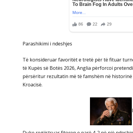
Parashikimi i ndeshjes
Të konsideruar favoritët e tretë për të fituar tu
të Kupës së Botës 2026, Anglia përforcoi pretend
përsëritur rezultatin më të famshëm në historinë e
Kroacisë.
Duke regjistruar fitoren e parë 4-2 në një ndeshje