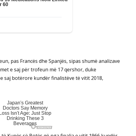
rneun, pas Francës dhe Spanjës, sipas shumë analizave
imet e saj për trofeun më 17 qershor, duke
 saj botërore kundër finalistëve të vitit 2018,
 të Kupës së Botës që nga finalja e vitit 1966 kundër