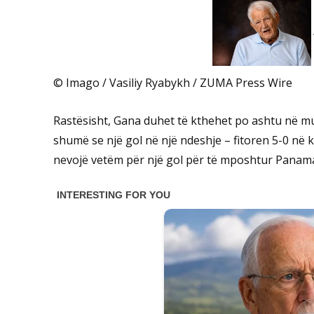
© Imago / Vasiliy Ryabykh / ZUMA Press Wire
Rastësisht, Gana duhet të kthehet po ashtu në mu
shumë se një gol në një ndeshje – fitoren 5-0 në k
nevojë vetëm për një gol për të mposhtur Panam