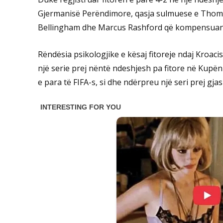
Gjermanisë Perëndimore, qasja sulmuese e Thoma
Bellingham dhe Marcus Rashford që kompensuan d
Rëndësia psikologjike e kësaj fitoreje ndaj Kroac
një serie prej nëntë ndeshjesh pa fitore në Kupë
e para të FIFA-s, si dhe ndërpreu një seri prej gj