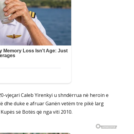
0-vjeçari Caleb Yirenkyi u shndërrua në heroin e
të dhe duke e afruar Ganën vetëm tre pikë larg
ë Kupës së Botës që nga viti 2010.