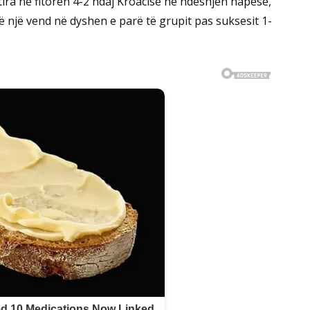
ira në fitoren 4-2 ndaj Kroacisë në ndeshjen hapëse,
ë një vend në dyshen e parë të grupit pas suksesit 1-