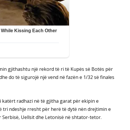
in gjithashtu një rekord të ri të Kupës së Botës për
 dhe do të sigurojë një vend në fazën e 1/32 së finales
i katërt radhazi në të gjitha garat për ekipin e
ë tri ndeshje rresht për herë të dytë nën drejtimin e
 Serbisë, Uellsit dhe Letonisë në shtator-tetor.