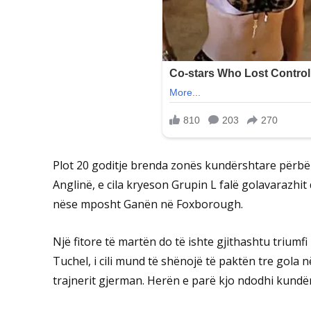
Plot 20 goditje brenda zonës kundërshtare përbën
Anglinë, e cila kryeson Grupin L falë golavarazhit
nëse mposht Ganën në Foxborough.
Një fitore të martën do të ishte gjithashtu triumfi 
Tuchel, i cili mund të shënojë të paktën tre gola n
trajnerit gjerman. Herën e parë kjo ndodhi kundër