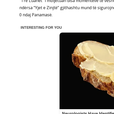
“Tre Luanët” i mbijetuan disa momenteve të vësht
ndërsa “Yjet e Zinjtë” gjithashtu mund të sigurojn
0 ndaj Panamasë.