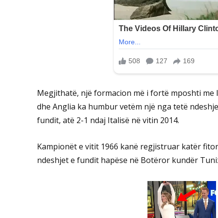
Megjithatë, një formacion më i fortë mposhti me 
dhe Anglia ka humbur vetëm një nga tetë ndeshjet
fundit, atë 2-1 ndaj Italisë në vitin 2014.
Kampionët e vitit 1966 kanë regjistruar katër fito
ndeshjet e fundit hapëse në Botëror kundër Tuniz