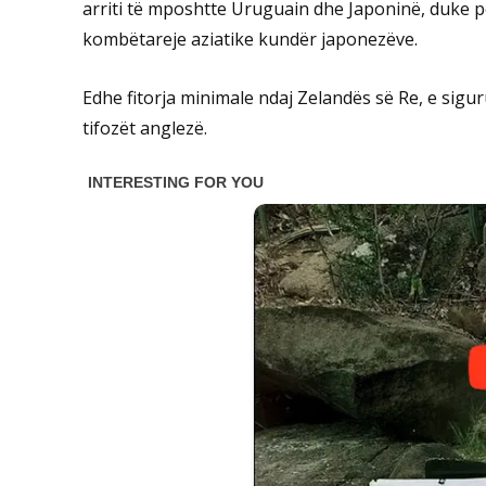
arriti të mposhtte Uruguain dhe Japoninë, duke p
kombëtareje aziatike kundër japonezëve.
Edhe fitorja minimale ndaj Zelandës së Re, e sigu
tifozët anglezë.