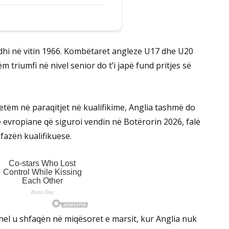
rdhi në vitin 1966. Kombëtaret angleze U17 dhe U20
ëm triumfi në nivel senior do t’i japë fund pritjes së
etëm në paraqitjet në kualifikime, Anglia tashmë do
ë evropiane që siguroi vendin në Botërorin 2026, falë
fazën kualifikuese.
hel u shfaqën në miqësoret e marsit, kur Anglia nuk