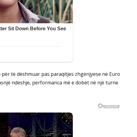
ë për të dëshmuar pas paraqitjes zhgënjyese në Euro
 asnjë ndeshje, performanca më e dobët në një turne