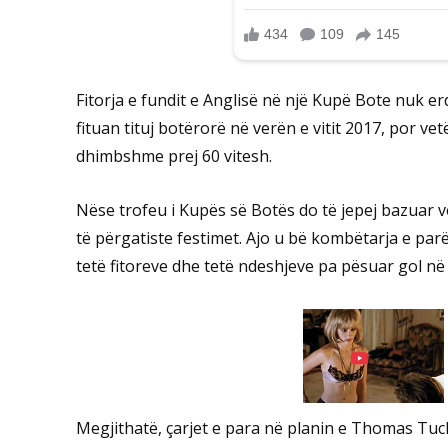
Fitorja e fundit e Anglisë në një Kupë Bote nuk e
fituan tituj botërorë në verën e vitit 2017, por vet
dhimbshme prej 60 vitesh.
Nëse trofeu i Kupës së Botës do të jepej bazuar v
të përgatiste festimet. Ajo u bë kombëtarja e par
tetë fitoreve dhe tetë ndeshjeve pa pësuar gol në 
Megjithatë, çarjet e para në planin e Thomas Tuc