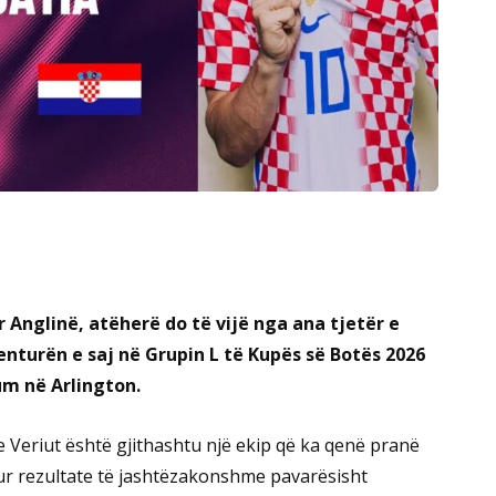
 Anglinë, atëherë do të vijë nga ana tjetër e
enturën e saj në Grupin L të Kupës së Botës 2026
um në Arlington.
 Veriut është gjithashtu një ekip që ka qenë pranë
tur rezultate të jashtëzakonshme pavarësisht