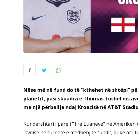
Nëse më në fund do të “kthehet në shtëpi” për
planetit, pasi skuadra e Thomas Tuchel nis av
me një përballje ndaj Kroacisë në AT&T Stadi
Kundërshtari i parë i “Tre Luanëve” në Amerikën e
lavdisë në turnetë e mëdhenj të fundit, duke arri