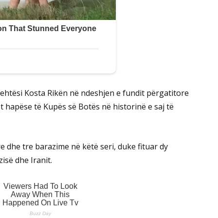
lehtësi Kosta Rikën në ndeshjen e fundit përgatitore
 hapëse të Kupës së Botës në historinë e saj të
re dhe tre barazime në këtë seri, duke fituar dy
isë dhe Iranit.