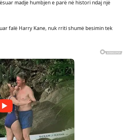
ësuar madje humbjen e parë në histori ndaj një
ruar falë Harry Kane, nuk rriti shumë besimin tek