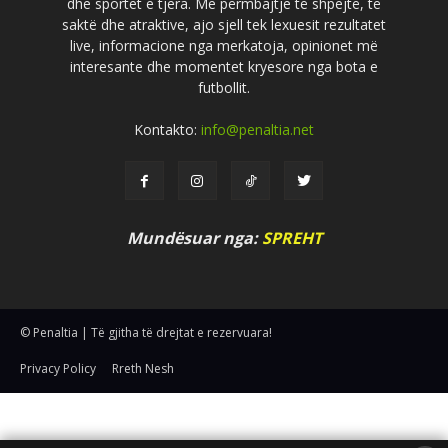
dhe sportet e tjera. Me përmbajtje të shpejtë, të
saktë dhe atraktive, ajo sjell tek lexuesit rezultatet
live, informacione nga merkatoja, opinionet më
interesante dhe momentet kryesore nga bota e
futbollit.
Kontakto:
info@penaltia.net
Mundësuar nga:
SPREHT
© Penaltia | Të gjitha të drejtat e rezervuara!
Privacy Policy
Rreth Nesh