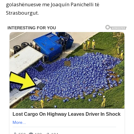
golashënuesve me Joaquín Panichelli të
Strasbourgut.