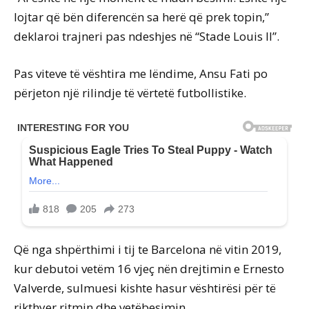
lojtar që bën diferencën sa herë që prek topin,”
deklaroi trajneri pas ndeshjes në “Stade Louis II”.
Pas viteve të vështira me lëndime, Ansu Fati po
përjeton një rilindje të vërtetë futbollistike.
Që nga shpërthimi i tij te Barcelona në vitin 2019,
kur debutoi vetëm 16 vjeç nën drejtimin e Ernesto
Valverde, sulmuesi kishte hasur vështirësi për të
rikthyer ritmin dhe vetëbesimin.