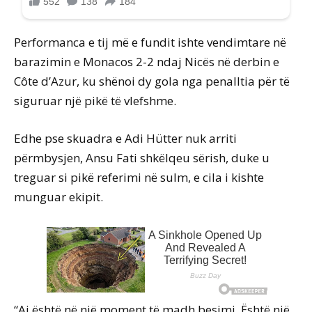
Performanca e tij më e fundit ishte vendimtare në
barazimin e Monacos 2-2 ndaj Nicës në derbin e
Côte d’Azur, ku shënoi dy gola nga penalltia për të
siguruar një pikë të vlefshme.
Edhe pse skuadra e Adi Hütter nuk arriti
përmbysjen, Ansu Fati shkëlqeu sërish, duke u
treguar si pikë referimi në sulm, e cila i kishte
munguar ekipit.
“Ai është në një moment të madh besimi. Është një