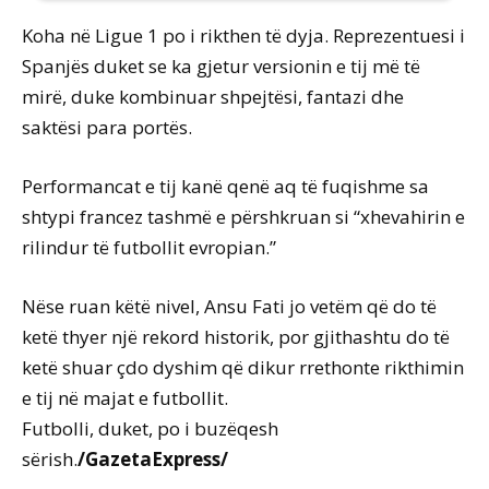
Koha në Ligue 1 po i rikthen të dyja. Reprezentuesi i
Spanjës duket se ka gjetur versionin e tij më të
mirë, duke kombinuar shpejtësi, fantazi dhe
saktësi para portës.
Performancat e tij kanë qenë aq të fuqishme sa
shtypi francez tashmë e përshkruan si “xhevahirin e
rilindur të futbollit evropian.”
Nëse ruan këtë nivel, Ansu Fati jo vetëm që do të
ketë thyer një rekord historik, por gjithashtu do të
ketë shuar çdo dyshim që dikur rrethonte rikthimin
e tij në majat e futbollit.
Futbolli, duket, po i buzëqesh
sërish.
/GazetaExpress/