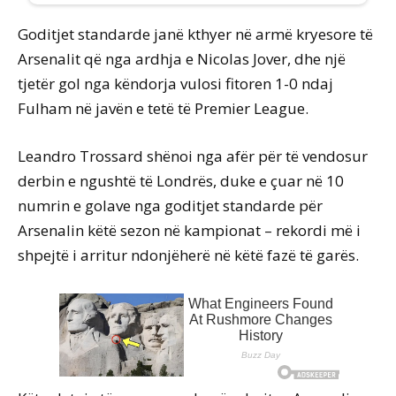
Goditjet standarde janë kthyer në armë kryesore të
Arsenalit që nga ardhja e Nicolas Jover, dhe një
tjetër gol nga këndorja vulosi fitoren 1-0 ndaj
Fulham në javën e tetë të Premier League.
Leandro Trossard shënoi nga afër për të vendosur
derbin e ngushtë të Londrës, duke e çuar në 10
numrin e golave nga goditjet standarde për
Arsenalin këtë sezon në kampionat – rekordi më i
shpejtë i arritur ndonjëherë në këtë fazë të garës.