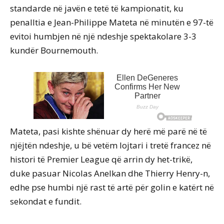
standarde në javën e tetë të kampionatit, ku
penalltia e Jean-Philippe Mateta në minutën e 97-të
evitoi humbjen në një ndeshje spektakolare 3-3
kundër Bournemouth.
Mateta, pasi kishte shënuar dy herë më parë në të
njëjtën ndeshje, u bë vetëm lojtari i tretë francez në
histori të Premier League që arrin dy het-trikë,
duke pasuar Nicolas Anelkan dhe Thierry Henry-n,
edhe pse humbi një rast të artë për golin e katërt në
sekondat e fundit.