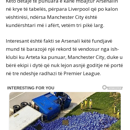
Këto detaje të punuara e kanë mbajtur Arsenalin
në krye të tabelës, përpara Liverpool që po kalon
vështirësi, ndërsa Manchester City është
kundërshtari më i afërt, vetëm tri pikë larg.
Interesant është fakti se Arsenali këtë fundjavë
mund të barazojë një rekord të vendosur nga ish-
klubi ku Arteta ka punuar, Manchester City, duke u
bërë ekipi i dytë që nuk lejon asnjë goditje në portë
në tre ndeshje radhazi të Premier League.