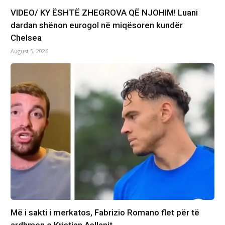
VIDEO/ KY ËSHTË ZHEGROVA QË NJOHIM! Luani
dardan shënon eurogol në miqësoren kundër
Chelsea
August 5, 2026
Më i sakti i merkatos, Fabrizio Romano flet për të
ardhmen e Kristjan Asllanit