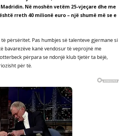
al Madridin. Në moshën vetëm 25-vjeçare dhe me
g është rreth 40 milionë euro – një shumë më se e
të përsëritet. Pas humbjes së talenteve gjermane si
ë të bavarezëve kanë vendosur të veprojnë me
hlotterbeck përpara se ndonjë klub tjetër ta bëjë,
ozisht për të.