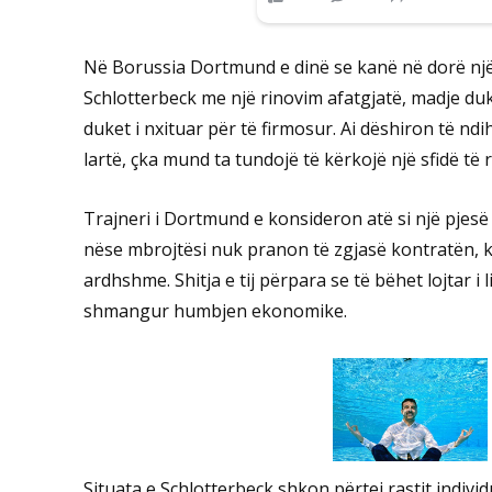
Në Borussia Dortmund e dinë se kanë në dorë një 
Schlotterbeck me një rinovim afatgjatë, madje duk
duket i nxituar për të firmosur. Ai dëshiron të nd
lartë, çka mund ta tundojë të kërkojë një sfidë të 
Trajneri i Dortmund e konsideron atë si një pjesë 
nëse mbrojtësi nuk pranon të zgjasë kontratën, kl
ardhshme. Shitja e tij përpara se të bëhet lojtar i 
shmangur humbjen ekonomike.
Situata e Schlotterbeck shkon përtej rastit indivi