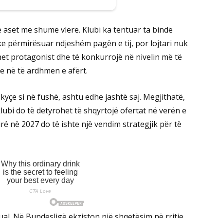
aset me shumë vlerë. Klubi ka tentuar ta bindë
e përmirësuar ndjeshëm pagën e tij, por lojtari nuk
ihet protagonist dhe të konkurrojë në nivelin më të
re në të ardhmen e afërt.
kyçe si në fushë, ashtu edhe jashtë saj. Megjithatë,
ubi do të detyrohet të shqyrtojë ofertat në verën e
lirë në 2027 do të ishte një vendim strategjik për të
dual. Në Bundesligë ekziston një shqetësim në rritje