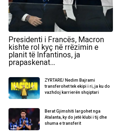
Presidenti i Francës, Macron
kishte rol kyç në rrëzimin e
planit të Infantinos, ja
prapaskenat…
ZYRTARE/ Nedim Bajrami
transferohet tek ekipi i ri, ja ku do
vazhdoj karrierën shqiptari
Berat Gjimshiti largohet nga
Atalanta, ky do jetë klubi i tij dhe
shuma e transferit