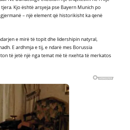
ë tjera. Kjo është arsyeja pse Bayern Munich po
gjermanë – një element që historikisht ka qenë
darjen e mirë të topit dhe lidershipin natyral,
 madh. E ardhmja e tij, e ndarë mes Borussia
on të jetë një nga temat më të nxehta të merkatos