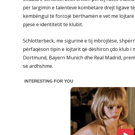
për largimin e talenteve kombëtare drejt ligave t
këmbëngul të forcojë bërthamën e vet me lojtarë 
pjesë e identitetit të klubit.
Schlotterbeck, me sigurinë e tij mbrojtëse, shpërn
përfaqëson tipin e lojtarit që dëshiron çdo klub i
Dortmund, Bayern Munich dhe Real Madrid, premt
së ardhshme.