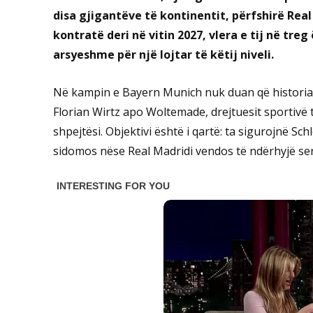
disa gjigantëve të kontinentit, përfshirë Re
kontratë deri në vitin 2027, vlera e tij në tre
arsyeshme për një lojtar të këtij niveli.
Në kampin e Bayern Munich nuk duan që historia 
Florian Wirtz apo Woltemade, drejtuesit sportiv
shpejtësi. Objektivi është i qartë: ta sigurojnë Sc
sidomos nëse Real Madridi vendos të ndërhyjë seri