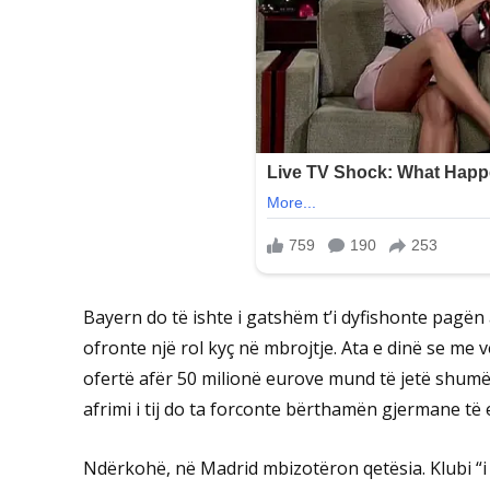
Bayern do të ishte i gatshëm t’i dyfishonte pagën a
ofronte një rol kyç në mbrojtje. Ata e dinë se me 
ofertë afër 50 milionë eurove mund të jetë shum
afrimi i tij do ta forconte bërthamën gjermane të e
Ndërkohë, në Madrid mbizotëron qetësia. Klubi “