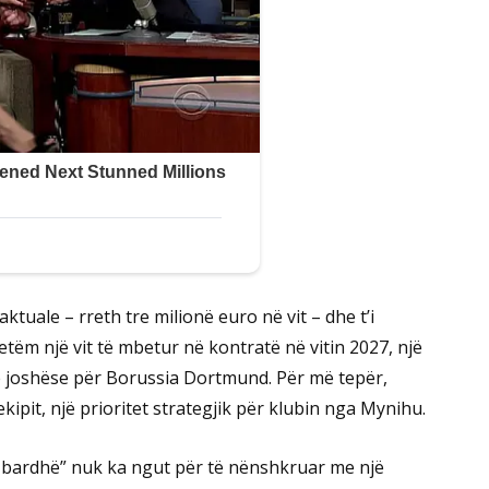
ktuale – rreth tre milionë euro në vit – dhe t’i
vetëm një vit të mbetur në kontratë në vitin 2027, një
ë joshëse për Borussia Dortmund. Për më tepër,
kipit, një prioritet strategjik për klubin nga Mynihu.
i bardhë” nuk ka ngut për të nënshkruar me një