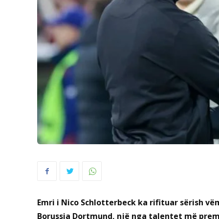
Emri i Nico Schlotterbeck ka rifituar sërish v
Borussia Dortmund, një nga talentet më premt