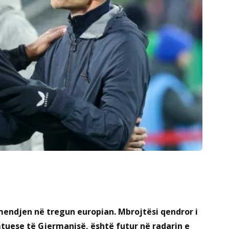
ëmendjen në tregun europian. Mbrojtësi qendror i
uese të Gjermanisë, është futur në radarin e