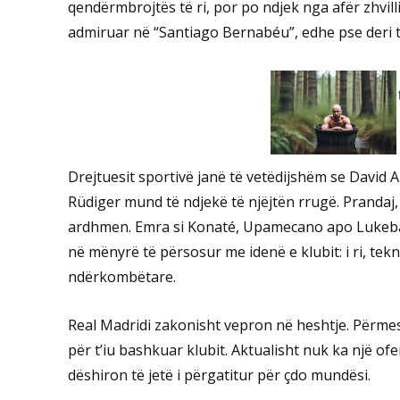
qendërmbrojtës të ri, por po ndjek nga afër zhvil
admiruar në “Santiago Bernabéu”, edhe pse deri t
Drejtuesit sportivë janë të vetëdijshëm se David 
Rüdiger mund të ndjekë të njëjtën rrugë. Prandaj, 
ardhmen. Emra si Konaté, Upamecano apo Lukeba ja
në mënyrë të përsosur me idenë e klubit: i ri, te
ndërkombëtare.
Real Madridi zakonisht vepron në heshtje. Përmes
për t’iu bashkuar klubit. Aktualisht nuk ka një ofe
dëshiron të jetë i përgatitur për çdo mundësi.