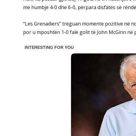
me humbje 4-0 dhe 6-0, përpara disfatës së rënd
“Les Grenadiers” treguan momente pozitive në n
por u mposhtën 1-0 falë golit të John McGinn në 