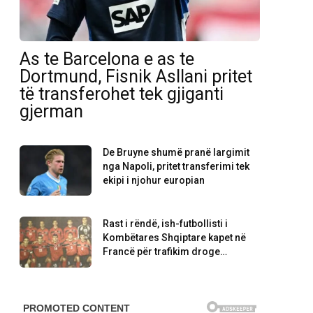
As te Barcelona e as te
Dortmund, Fisnik Asllani pritet
të transferohet tek gjiganti
gjerman
De Bruyne shumë pranë largimit
nga Napoli, pritet transferimi tek
ekipi i njohur europian
Rast i rëndë, ish-futbollisti i
Kombëtares Shqiptare kapet në
Francë për trafikim droge…