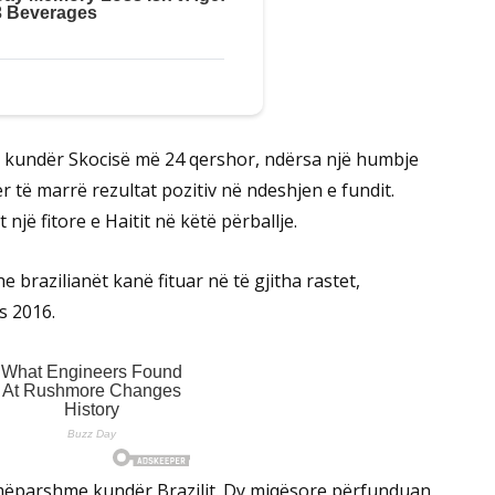
e kundër Skocisë më 24 qershor, ndërsa një humbje
 të marrë rezultat pozitiv në ndeshjen e fundit.
jë fitore e Haitit në këtë përballje.
e brazilianët kanë fituar në të gjitha rastet,
s 2016.
 e mëparshme kundër Brazilit. Dy miqësore përfunduan