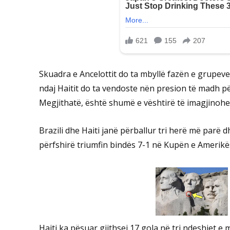
Skuadra e Ancelottit do ta mbyllë fazën e grupev
ndaj Haitit do ta vendoste nën presion të madh për
Megjithatë, është shumë e vështirë të imagjinohet n
Brazili dhe Haiti janë përballur tri herë më parë dh
përfshirë triumfin bindës 7-1 në Kupën e Amerikë
Haiti ka pësuar gjithsej 17 gola në tri ndeshjet