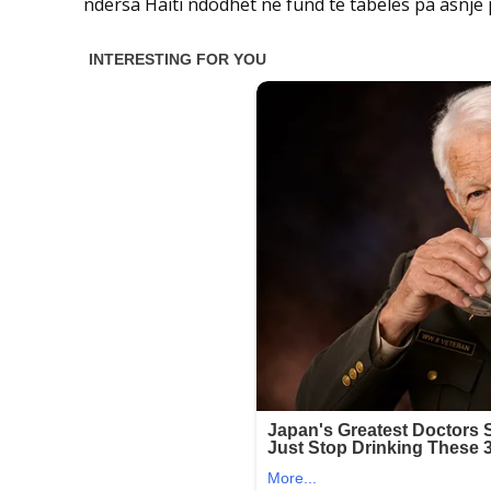
ndërsa Haiti ndodhet në fund të tabelës pa asnjë 