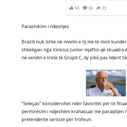
Parashikimi i ndeshjes
Brazili nuk ishte në nivelin e tij më të mirë kundë
shkëlqyer nga Vinicius Junior mjaftoi që skuadra e 
në vendin e tretë të Grupit C, dy pikë pas liderit Sk
“Seleçao” konsiderohet ndër favoritët për të fitu
përmirësim i ndjeshëm krahasuar me paraqitjen n
pretendente serioze për trofeun.