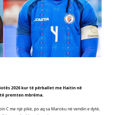
 Botës 2026 kur të përballet me Haitin në
a, të premten mbrëma.
upin C me një pikë, po aq sa Maroku në vendin e dytë,