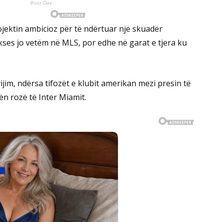
jektin ambicioz për të ndërtuar një skuadër
ses jo vetëm në MLS, por edhe në garat e tjera ku
 vijim, ndërsa tifozët e klubit amerikan mezi presin të
lën rozë të Inter Miamit.