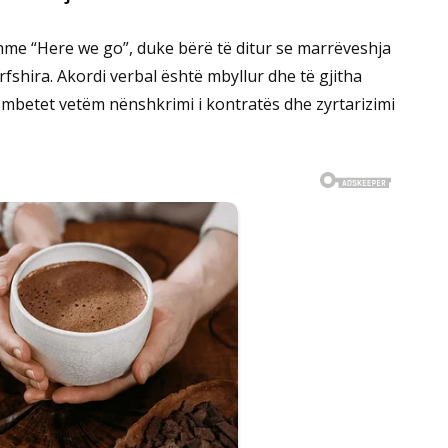
me “Here we go”, duke bërë të ditur se marrëveshja
rfshira. Akordi verbal është mbyllur dhe të gjitha
mbetet vetëm nënshkrimi i kontratës dhe zyrtarizimi