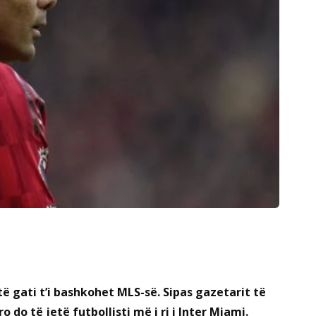
të gati t’i bashkohet MLS-së. Sipas gazetarit të
do të jetë futbollisti më i ri i Inter Miami.