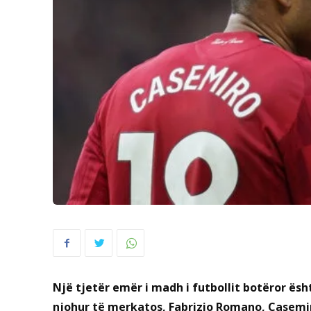
Një tjetër emër i madh i futbollit botëror ësh
njohur të merkatos, Fabrizio Romano, Casemiro 