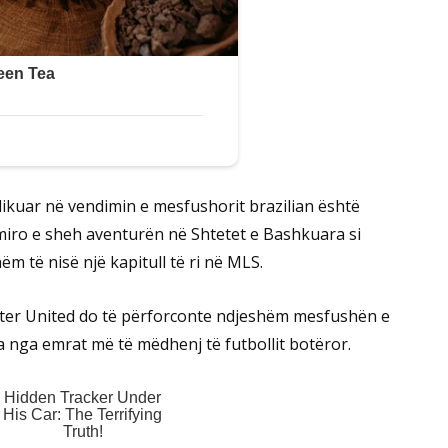
dikuar në vendimin e mesfushorit brazilian është
emiro e sheh aventurën në Shtetet e Bashkuara si
ëm të nisë një kapitull të ri në MLS.
ester United do të përforconte ndjeshëm mesfushën e
 nga emrat më të mëdhenj të futbollit botëror.