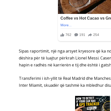
Sipas raportimit, një nga arsyet kryesore që ka n
dëshira për të luajtur përkrah Lionel Messi. Cas
hapin e radhës në karrierën e tij dhe është i gatsh
Transferimi i ish-yllit të Real Madrid dhe Manch
Inter Miamit, skuadër që tashmë ka mbledhur disa