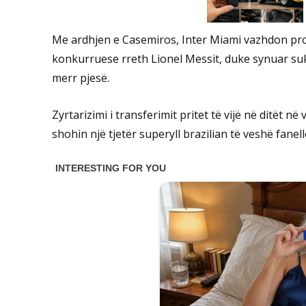
Me ardhjen e Casemiros, Inter Miami vazhdon pro
konkurruese rreth Lionel Messit, duke synuar suk
merr pjesë.
Zyrtarizimi i transferimit pritet të vijë në ditët në
shohin një tjetër superyll brazilian të veshë fanel