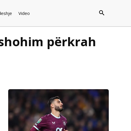
deshje
Video
a shohim përkrah