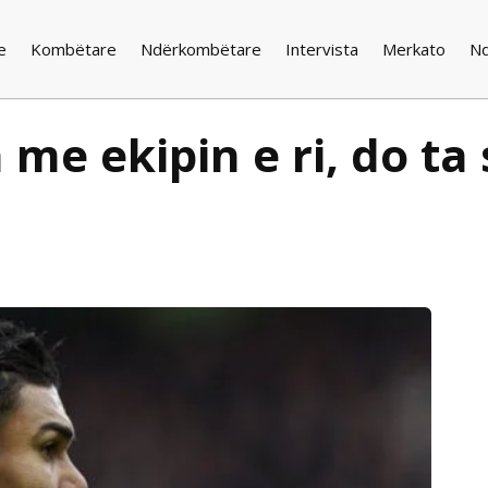
e
Kombëtare
Ndërkombëtare
Intervista
Merkato
N
me ekipin e ri, do t