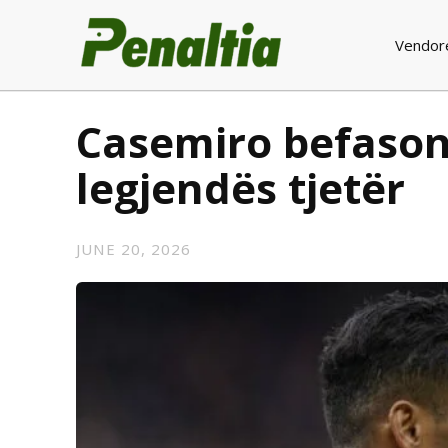
Vendor
Casemiro befason 
legjendës tjetër
JUNE 20, 2026