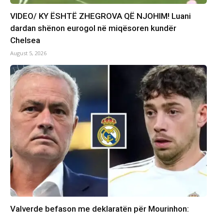
VIDEO/ KY ËSHTË ZHEGROVA QË NJOHIM! Luani
dardan shënon eurogol në miqësoren kundër
Chelsea
August 5, 2026
Valverde befason me deklaratën për Mourinhon: