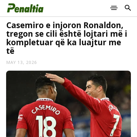
Casemiro e injoron Ronaldon,
tregon se cili është lojtari më i
kompletuar që ka luajtur me
të
MAY 13, 2026