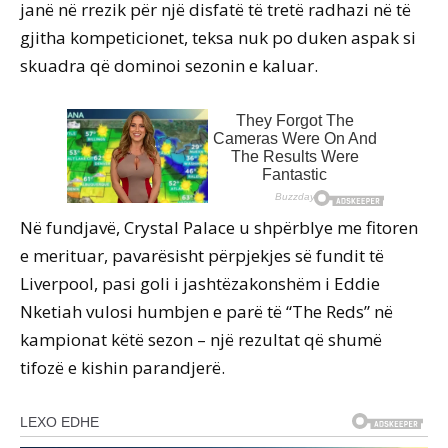
janë në rrezik për një disfatë të tretë radhazi në të
gjitha kompeticionet, teksa nuk po duken aspak si
skuadra që dominoi sezonin e kaluar.
Në fundjavë, Crystal Palace u shpërblye me fitoren
e merituar, pavarësisht përpjekjes së fundit të
Liverpool, pasi goli i jashtëzakonshëm i Eddie
Nketiah vulosi humbjen e parë të “The Reds” në
kampionat këtë sezon – një rezultat që shumë
tifozë e kishin parandjerë.