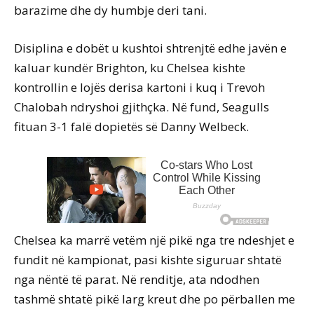
barazime dhe dy humbje deri tani.
Disiplina e dobët u kushtoi shtrenjtë edhe javën e
kaluar kundër Brighton, ku Chelsea kishte
kontrollin e lojës derisa kartoni i kuq i Trevoh
Chalobah ndryshoi gjithçka. Në fund, Seagulls
fituan 3-1 falë dopietës së Danny Welbeck.
Chelsea ka marrë vetëm një pikë nga tre ndeshjet e
fundit në kampionat, pasi kishte siguruar shtatë
nga nëntë të parat. Në renditje, ata ndodhen
tashmë shtatë pikë larg kreut dhe po përballen me