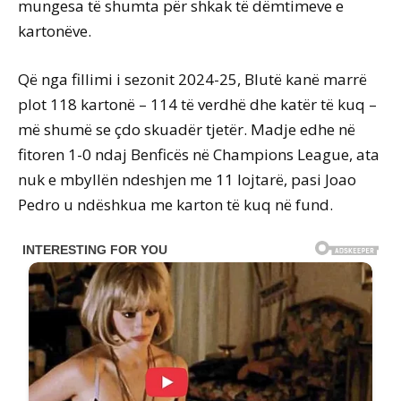
mungesa të shumta për shkak të dëmtimeve e
kartonëve.
Që nga fillimi i sezonit 2024-25, Blutë kanë marrë
plot 118 kartonë – 114 të verdhë dhe katër të kuq –
më shumë se çdo skuadër tjetër. Madje edhe në
fitoren 1-0 ndaj Benficës në Champions League, ata
nuk e mbyllën ndeshjen me 11 lojtarë, pasi Joao
Pedro u ndëshkua me karton të kuq në fund.