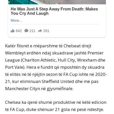
Katër fitoret e mëparshme të Chelseat drejt
Wembleyt erdhën ndaj skuadrave jashtë Premier
League (Charlton Athletic, Hull City, Wrexham dhe
Port Vale). Hera e fundit që mposhtën dy skuadra
të elitës në të njëjtin sezon të FA Cup ishte në 2020-
21, kur eliminuan Sheffield United dhe më pas
Manchester Cityn në gjysmëfinale.
Chelsea ka qenë shumë produktive në këtë edicion
të FA Cup, duke shënuar 21 gola në pesë ndeshje.