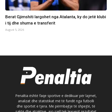
Berat Gjimshiti largohet nga Atalanta, ky do jetë klubi
i tij dhe shuma e transferit
August 5, 2026
Penaltia është faqe sportive e dedikuar për lajmet,
analizat dhe statistikat më të fundit nga futbolli
dhe sportet e tjera. Me përmbajtje të shpejtë, të
saktë dhe atraktive, ajo sjell tek lexuesit rezultatet