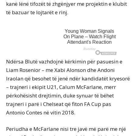
kanë lënë tifozët të zhgënjyer me projektin e klubit
të bazuar te lojtarët e rinj.
Ndërsa Blutë vazhdojnë kërkimin për pasuesin e
Liam Rosenior – me Xabi Alonson dhe Andoni
Iraolan që besohet të jenë ndër kandidatët kryesorë
– trajneri i ekipit U21, Calum McFarlane, merr
përkohësisht drejtimin, duke synuar të bëhet
trajneri i parë i Chelseat që fiton FA Cup pas
Antonio Contes në vitin 2018.
Periudha e McFarlane nisi tre javë më parë me një