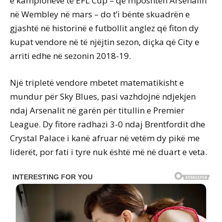
e kampionëve të EFL Cup – që mposhtën Arsenalin
në Wembley në mars – do t’i bënte skuadrën e
gjashtë në historinë e futbollit anglez që fiton dy
kupat vendore në të njëjtin sezon, diçka që City e
arriti edhe në sezonin 2018-19.
Një tripletë vendore mbetet matematikisht e
mundur për Sky Blues, pasi vazhdojnë ndjekjen
ndaj Arsenalit në garën për titullin e Premier
League. Dy fitore radhazi 3-0 ndaj Brentfordit dhe
Crystal Palace i kanë afruar në vetëm dy pikë me
liderët, por fati i tyre nuk është më në duart e veta.