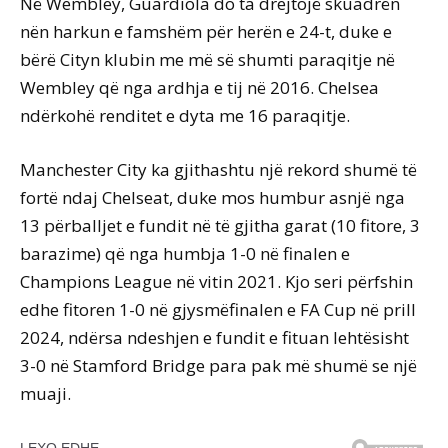
Në Wembley, Guardiola do ta drejtojë skuadrën
nën harkun e famshëm për herën e 24-t, duke e
bërë Cityn klubin me më së shumti paraqitje në
Wembley që nga ardhja e tij në 2016. Chelsea
ndërkohë renditet e dyta me 16 paraqitje.
Manchester City ka gjithashtu një rekord shumë të
fortë ndaj Chelseat, duke mos humbur asnjë nga
13 përballjet e fundit në të gjitha garat (10 fitore, 3
barazime) që nga humbja 1-0 në finalen e
Champions League në vitin 2021. Kjo seri përfshin
edhe fitoren 1-0 në gjysmëfinalen e FA Cup në prill
2024, ndërsa ndeshjen e fundit e fituan lehtësisht
3-0 në Stamford Bridge para pak më shumë se një
muaji.