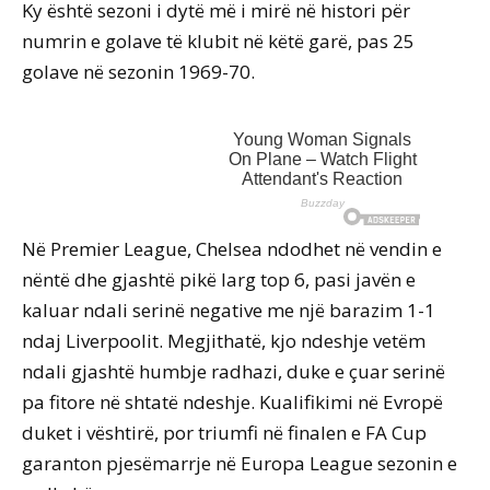
Ky është sezoni i dytë më i mirë në histori për
numrin e golave të klubit në këtë garë, pas 25
golave në sezonin 1969-70.
Në Premier League, Chelsea ndodhet në vendin e
nëntë dhe gjashtë pikë larg top 6, pasi javën e
kaluar ndali serinë negative me një barazim 1-1
ndaj Liverpoolit. Megjithatë, kjo ndeshje vetëm
ndali gjashtë humbje radhazi, duke e çuar serinë
pa fitore në shtatë ndeshje. Kualifikimi në Evropë
duket i vështirë, por triumfi në finalen e FA Cup
garanton pjesëmarrje në Europa League sezonin e