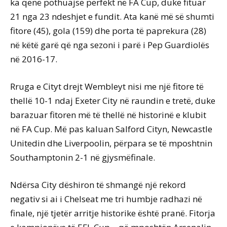
ka qenë pothuajse perfekt në FA Cup, duke fituar
21 nga 23 ndeshjet e fundit. Ata kanë më së shumti
fitore (45), gola (159) dhe porta të paprekura (28)
në këtë garë që nga sezoni i parë i Pep Guardiolës
në 2016-17.
Rruga e Cityt drejt Wembleyt nisi me një fitore të
thellë 10-1 ndaj Exeter City në raundin e tretë, duke
barazuar fitoren më të thellë në historinë e klubit
në FA Cup. Më pas kaluan Salford Cityn, Newcastle
Unitedin dhe Liverpoolin, përpara se të mposhtnin
Southamptonin 2-1 në gjysmëfinale.
Ndërsa City dëshiron të shmangë një rekord
negativ si ai i Chelseat me tri humbje radhazi në
finale, një tjetër arritje historike është pranë. Fitorja