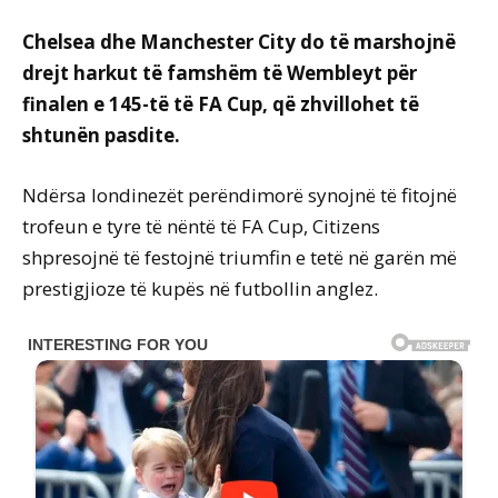
Chelsea dhe Manchester City do të marshojnë
drejt harkut të famshëm të Wembleyt për
finalen e 145-të të FA Cup, që zhvillohet të
shtunën pasdite.
Ndërsa londinezët perëndimorë synojnë të fitojnë
trofeun e tyre të nëntë të FA Cup, Citizens
shpresojnë të festojnë triumfin e tetë në garën më
prestigjioze të kupës në futbollin anglez.