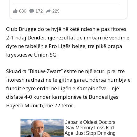
Club Brugge do të hyjë në këtë ndeshje pas fitores
2-1 ndaj Dender, një rezultat që i mban në vendin e
dytë në tabelën e Pro Ligës belge, tre pikë prapa
kryesuesve Union SG.
Skuadra “Blauw-Zwart” është në një ecuri prej tre
fitoresh radhazi në të gjitha garat, ndërsa humbja e
fundit e tyre erdhi në Ligën e Kampionëve – një
disfatë 4-0 kundër kampionëve të Bundesligës,
Bayern Munich, më 22 tetor.