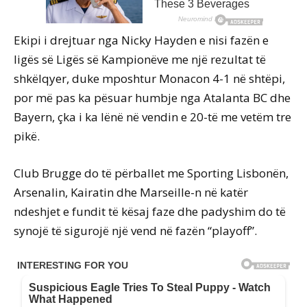
Ekipi i drejtuar nga Nicky Hayden e nisi fazën e
ligës së Ligës së Kampionëve me një rezultat të
shkëlqyer, duke mposhtur Monacon 4-1 në shtëpi,
por më pas ka pësuar humbje nga Atalanta BC dhe
Bayern, çka i ka lënë në vendin e 20-të me vetëm tre
pikë.
Club Brugge do të përballet me Sporting Lisbonën,
Arsenalin, Kairatin dhe Marseille-n në katër
ndeshjet e fundit të kësaj faze dhe padyshim do të
synojë të sigurojë një vend në fazën “playoff”.