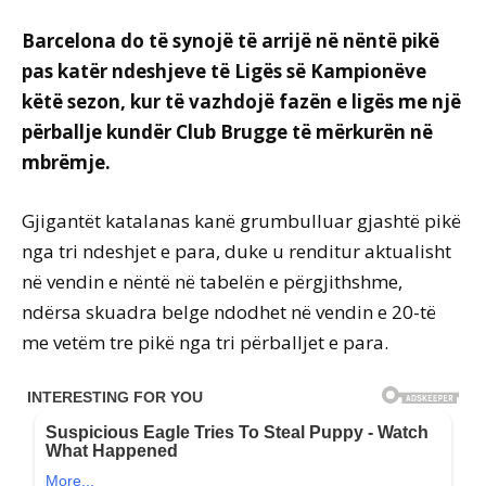
Barcelona do të synojë të arrijë në nëntë pikë
pas katër ndeshjeve të Ligës së Kampionëve
këtë sezon, kur të vazhdojë fazën e ligës me një
përballje kundër Club Brugge të mërkurën në
mbrëmje.
Gjigantët katalanas kanë grumbulluar gjashtë pikë
nga tri ndeshjet e para, duke u renditur aktualisht
në vendin e nëntë në tabelën e përgjithshme,
ndërsa skuadra belge ndodhet në vendin e 20-të
me vetëm tre pikë nga tri përballjet e para.