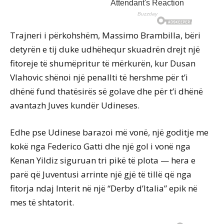
Trajneri i përkohshëm, Massimo Brambilla, bëri
detyrën e tij duke udhëhequr skuadrën drejt një
fitoreje të shumëpritur të mërkurën, kur Dusan
Vlahovic shënoi një penallti të hershme për t’i
dhënë fund thatësirës së golave dhe për t’i dhënë
avantazh Juves kundër Udineses.
Edhe pse Udinese barazoi më vonë, një goditje me
kokë nga Federico Gatti dhe një gol i vonë nga
Kenan Yildiz siguruan tri pikë të plota — hera e
parë që Juventusi arrinte një gjë të tillë që nga
fitorja ndaj Interit në një “Derby d’Italia” epik në
mes të shtatorit.