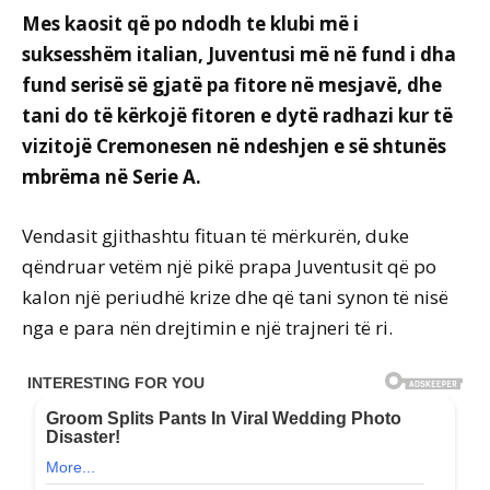
Mes kaosit që po ndodh te klubi më i
suksesshëm italian, Juventusi më në fund i dha
fund serisë së gjatë pa fitore në mesjavë, dhe
tani do të kërkojë fitoren e dytë radhazi kur të
vizitojë Cremonesen në ndeshjen e së shtunës
mbrëma në Serie A.
Vendasit gjithashtu fituan të mërkurën, duke
qëndruar vetëm një pikë prapa Juventusit që po
kalon një periudhë krize dhe që tani synon të nisë
nga e para nën drejtimin e një trajneri të ri.