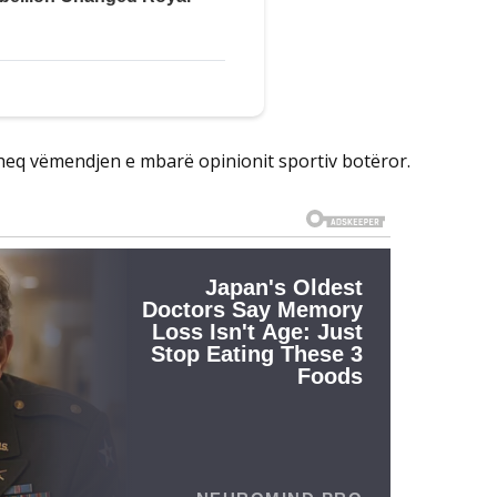
rheq vëmendjen e mbarë opinionit sportiv botëror.