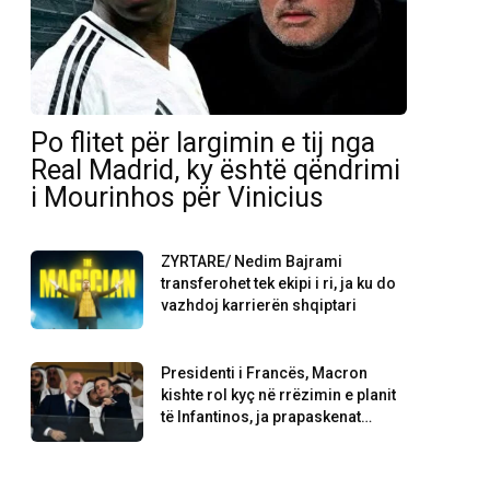
Po flitet për largimin e tij nga
Real Madrid, ky është qëndrimi
i Mourinhos për Vinicius
ZYRTARE/ Nedim Bajrami
transferohet tek ekipi i ri, ja ku do
vazhdoj karrierën shqiptari
Presidenti i Francës, Macron
kishte rol kyç në rrëzimin e planit
të Infantinos, ja prapaskenat…