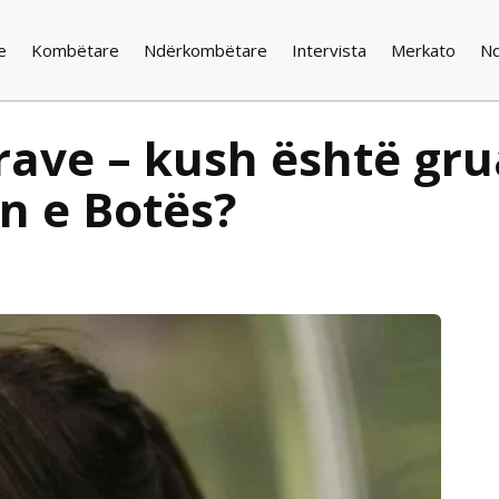
e
Kombëtare
Ndërkombëtare
Intervista
Merkato
N
ave – kush është gru
n e Botës?