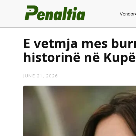
Vendor
E vetmja mes burr
historinë në Kupë
JUNE 21, 2026