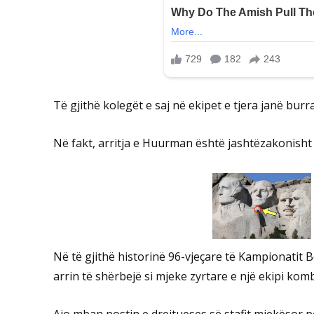
Të gjithë kolegët e saj në ekipet e tjera janë burra
Në fakt, arritja e Huurman është jashtëzakonisht e
Në të gjithë historinë 96-vjeçare të Kampionatit B
arrin të shërbejë si mjeke zyrtare e një ekipi ko
Ajo mban postin e drejtueses së stafit mjekësor 