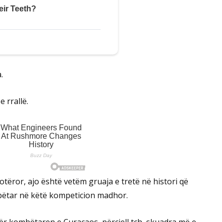
.
 rrallë.
otëror, ajo është vetëm gruaja e tretë në histori që
mbëtar në këtë kompeticion madhor.
për kombëtaren e Curaçaos, përcjell tch, skuadra më e