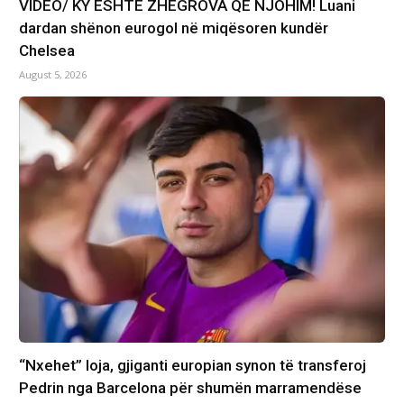
VIDEO/ KY ËSHTË ZHEGROVA QË NJOHIM! Luani
dardan shënon eurogol në miqësoren kundër
Chelsea
August 5, 2026
“Nxehet” loja, gjiganti europian synon të transferoj
Pedrin nga Barcelona për shumën marramendëse