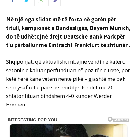
Në një nga sfidat më të forta në garën për
titull, kampionët e Bundesligës, Bayern Munich,
do të udhëtojnë drejt Deutsche Bank Park për
t’u përballur me Eintracht Frankfurt të shtunën.
Shqiponjat, që aktualisht mbajnë vendin e katërt,
sezonin e kaluar përfunduan në pozitën e tretë, por
këtë herë kanë vetëm nëntë pikë – gjashtë më pak
se mysafirët e parë në renditje, të cilët më 26
shtator fituan bindshëm 4-0 kundër Werder
Bremen.