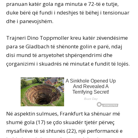
pranuan katër gola nga minuta e 72-të e tutje,
duke bërë që fundi i ndeshjes të bëhej i tensionuar
dhe i panevojshëm.
Trajneri Dino Toppmoller kreu katër zëvendësime
para se Gladbach të shënonte golin e parë, ndaj
disi mund të arsyetohet shpërqendrimi dhe
çorganizimi i skuadrës në minutat e fundit të lojës.
Në aspektin sulmues, Frankfurt ka shënuar më
shumë gola (17) se çdo skuadër tjetër përveç
mysafirëve të së shtunës (22), një performancë e