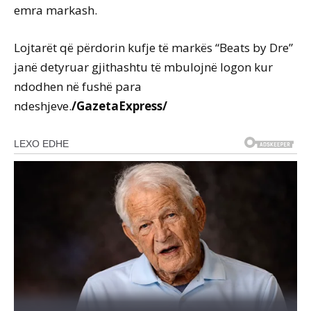
emra markash.
Lojtarët që përdorin kufje të markës “Beats by Dre”
janë detyruar gjithashtu të mbulojnë logon kur
ndodhen në fushë para
ndeshjeve.
/GazetaExpress/