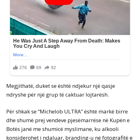
Megjithatë, duket se është ndjekur një qasje
ndryshe për një grup të caktuar lojtarësh.
Për shkak se “Michelob ULTRA” është markë birre
dhe shumë prej vendeve pjesëmarrëse në Kupën e
Botës janë me shumicë myslimane, ku alkooli
konsiderohet i ndaluar, branding-u në fotografitë e