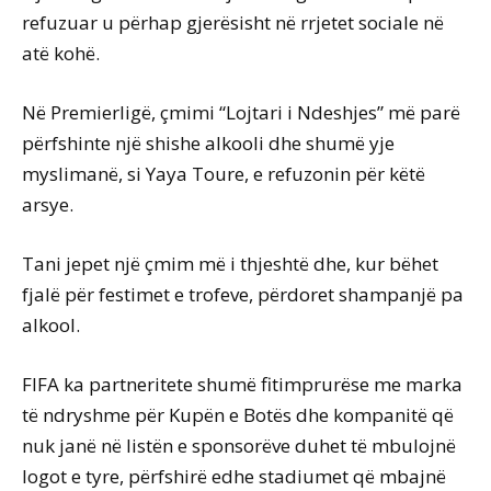
refuzuar u përhap gjerësisht në rrjetet sociale në
atë kohë.
Në Premierligë, çmimi “Lojtari i Ndeshjes” më parë
përfshinte një shishe alkooli dhe shumë yje
myslimanë, si Yaya Toure, e refuzonin për këtë
arsye.
Tani jepet një çmim më i thjeshtë dhe, kur bëhet
fjalë për festimet e trofeve, përdoret shampanjë pa
alkool.
FIFA ka partneritete shumë fitimprurëse me marka
të ndryshme për Kupën e Botës dhe kompanitë që
nuk janë në listën e sponsorëve duhet të mbulojnë
logot e tyre, përfshirë edhe stadiumet që mbajnë