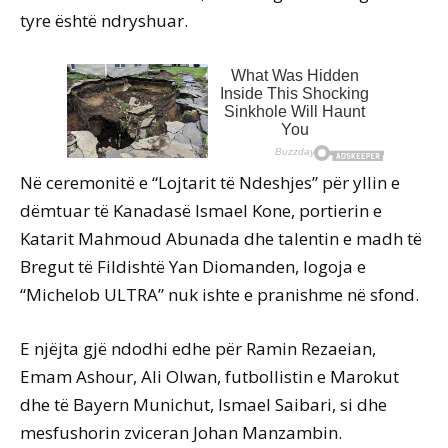
tyre është ndryshuar.
Në ceremonitë e “Lojtarit të Ndeshjes” për yllin e
dëmtuar të Kanadasë Ismael Kone, portierin e
Katarit Mahmoud Abunada dhe talentin e madh të
Bregut të Fildishtë Yan Diomanden, logoja e
“Michelob ULTRA” nuk ishte e pranishme në sfond.
E njëjta gjë ndodhi edhe për Ramin Rezaeian,
Emam Ashour, Ali Olwan, futbollistin e Marokut
dhe të Bayern Munichut, Ismael Saibari, si dhe
mesfushorin zviceran Johan Manzambin.