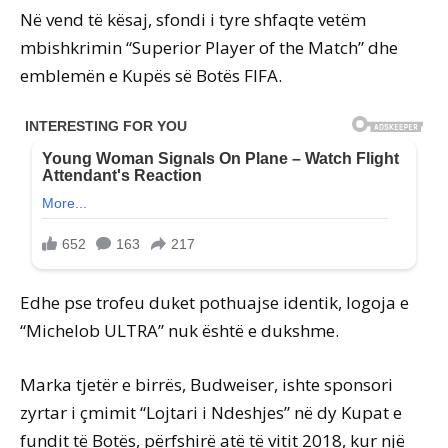
Në vend të kësaj, sfondi i tyre shfaqte vetëm
mbishkrimin “Superior Player of the Match” dhe
emblemën e Kupës së Botës FIFA.
Edhe pse trofeu duket pothuajse identik, logoja e
“Michelob ULTRA” nuk është e dukshme.
Marka tjetër e birrës, Budweiser, ishte sponsori
zyrtar i çmimit “Lojtari i Ndeshjes” në dy Kupat e
fundit të Botës, përfshirë atë të vitit 2018, kur një