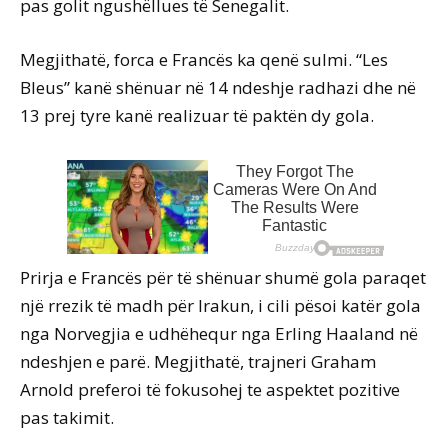
pas golit ngushëllues të Senegalit.
Megjithatë, forca e Francës ka qenë sulmi. “Les
Bleus” kanë shënuar në 14 ndeshje radhazi dhe në
13 prej tyre kanë realizuar të paktën dy gola.
Prirja e Francës për të shënuar shumë gola paraqet
një rrezik të madh për Irakun, i cili pësoi katër gola
nga Norvegjia e udhëhequr nga Erling Haaland në
ndeshjen e parë. Megjithatë, trajneri Graham
Arnold preferoi të fokusohej te aspektet pozitive
pas takimit.