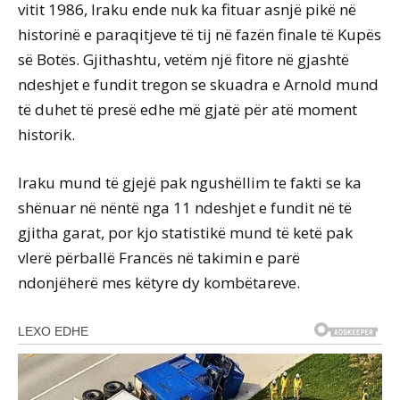
vitit 1986, Iraku ende nuk ka fituar asnjë pikë në
historinë e paraqitjeve të tij në fazën finale të Kupës
së Botës. Gjithashtu, vetëm një fitore në gjashtë
ndeshjet e fundit tregon se skuadra e Arnold mund
të duhet të presë edhe më gjatë për atë moment
historik.
Iraku mund të gjejë pak ngushëllim te fakti se ka
shënuar në nëntë nga 11 ndeshjet e fundit në të
gjitha garat, por kjo statistikë mund të ketë pak
vlerë përballë Francës në takimin e parë
ndonjëherë mes këtyre dy kombëtareve.