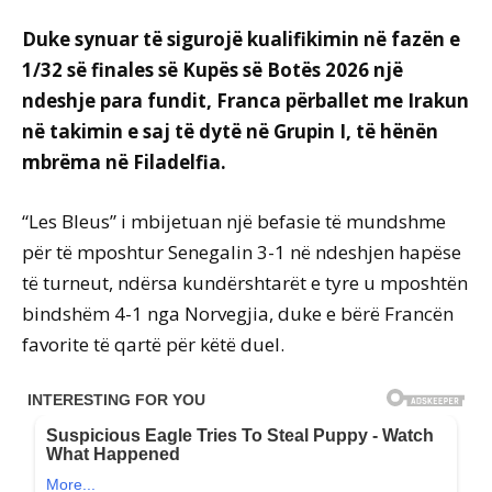
Duke synuar të sigurojë kualifikimin në fazën e
1/32 së finales së Kupës së Botës 2026 një
ndeshje para fundit, Franca përballet me Irakun
në takimin e saj të dytë në Grupin I, të hënën
mbrëma në Filadelfia.
“Les Bleus” i mbijetuan një befasie të mundshme
për të mposhtur Senegalin 3-1 në ndeshjen hapëse
të turneut, ndërsa kundërshtarët e tyre u mposhtën
bindshëm 4-1 nga Norvegjia, duke e bërë Francën
favorite të qartë për këtë duel.