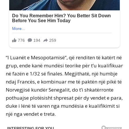
“I Luanët e Mesopotamisë”, që renditen të katërt në
grup, ende kanë mundësi teorike për t’u kualifikuar
në fazën e 1/32 së finales. Megjithatë, një humbje
ndaj Francës, e kombinuar me të paktën një pikë të
Norvegjisë kundër Senegalit, do t’i shkatërronte
pothuajse plotësisht shpresat për dy vendet e para,
duke i lënë të varen nga mundësia e kualifikimit si
një nga vendet e treta.