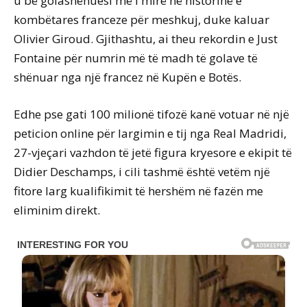
u bë golashënuesi më i mirë në historinë e
kombëtares franceze për meshkuj, duke kaluar
Olivier Giroud. Gjithashtu, ai theu rekordin e Just
Fontaine për numrin më të madh të golave të
shënuar nga një francez në Kupën e Botës.
Edhe pse gati 100 milionë tifozë kanë votuar në një
peticion online për largimin e tij nga Real Madridi,
27-vjeçari vazhdon të jetë figura kryesore e ekipit të
Didier Deschamps, i cili tashmë është vetëm një
fitore larg kualifikimit të hershëm në fazën me
eliminim direkt.