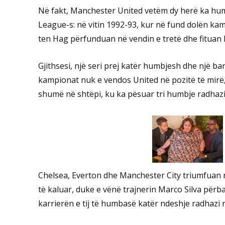
Në fakt, Manchester United vetëm dy herë ka hum
League-s: në vitin 1992-93, kur në fund dolën kam
ten Hag përfunduan në vendin e tretë dhe fituan 
Gjithsesi, një seri prej katër humbjesh dhe një ba
kampionat nuk e vendos United në pozitë të mirë
shumë në shtëpi, ku ka pësuar tri humbje radhaz
Chelsea, Everton dhe Manchester City triumfuan n
të kaluar, duke e vënë trajnerin Marco Silva përbal
karrierën e tij të humbasë katër ndeshje radhazi n