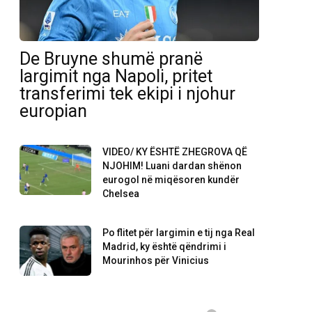
De Bruyne shumë pranë
largimit nga Napoli, pritet
transferimi tek ekipi i njohur
europian
VIDEO/ KY ËSHTË ZHEGROVA QË
NJOHIM! Luani dardan shënon
eurogol në miqësoren kundër
Chelsea
Po flitet për largimin e tij nga Real
Madrid, ky është qëndrimi i
Mourinhos për Vinicius