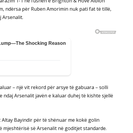
 barazim 1-1 në fushën e Brighton & Hove Albion
m, ndërsa për Ruben Amorimin nuk pati fat të tillë,
 Arsenalit.
uar – një vit rekord për arsye të gabuara – solli
daj Arsenalit javën e kaluar duhej të kishte sjellë
it Altay Bayindir për të shënuar me kokë golin
ë mjeshtërisë së Arsenalit në goditjet standarde.