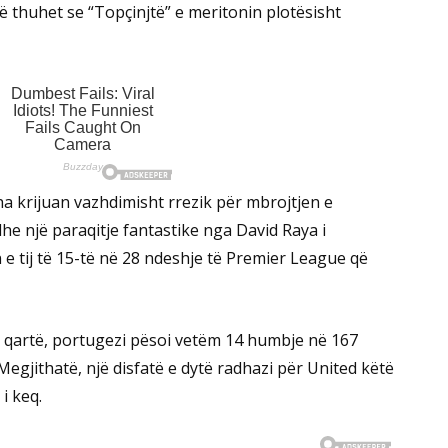
ë thuhet se “Topçinjtë” e meritonin plotësisht
 krijuan vazhdimisht rrezik për mbrojtjen e
e një paraqitje fantastike nga David Raya i
 tij të 15-të në 28 ndeshje të Premier League që
ë qartë, portugezi pësoi vetëm 14 humbje në 167
egjithatë, një disfatë e dytë radhazi për United këtë
i keq.