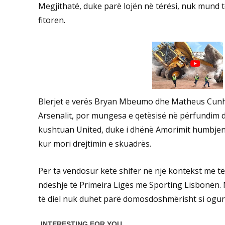
Megjithatë, duke parë lojën në tërësi, nuk mund t
fitoren.
Blerjet e verës Bryan Mbeumo dhe Matheus Cunha
Arsenalit, por mungesa e qetësisë në përfundim dh
kushtuan United, duke i dhënë Amorimit humbjen e
kur mori drejtimin e skuadrës.
Për ta vendosur këtë shifër në një kontekst më t
ndeshje të Primeira Ligës me Sporting Lisbonën. M
të diel nuk duhet parë domosdoshmërisht si ogur 