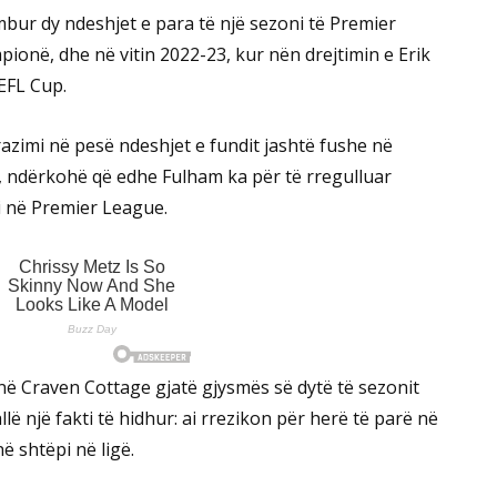
bur dy ndeshjet e para të një sezoni të Premier
pionë, dhe në vitin 2022-23, kur nën drejtimin e Erik
EFL Cup.
razimi në pesë ndeshjet e fundit jashtë fushe në
, ndërkohë që edhe Fulham ka për të rregulluar
i në Premier League.
ë Craven Cottage gjatë gjysmës së dytë të sezonit
lë një fakti të hidhur: ai rrezikon për herë të parë në
ë shtëpi në ligë.