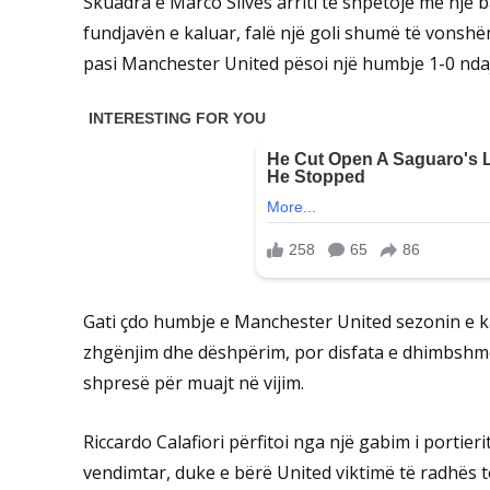
Skuadra e Marco Silvës arriti të shpëtojë me një
fundjavën e kaluar, falë një goli shumë të vonshë
pasi Manchester United pësoi një humbje 1-0 ndaj
Gati çdo humbje e Manchester United sezonin e kal
zhgënjim dhe dëshpërim, por disfata e dhimbshme n
shpresë për muajt në vijim.
Riccardo Calafiori përfitoi nga një gabim i portier
vendimtar, duke e bërë United viktimë të radhës t