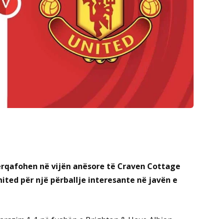
ërqafohen në vijën anësore të Craven Cottage
ited për një përballje interesante në javën e