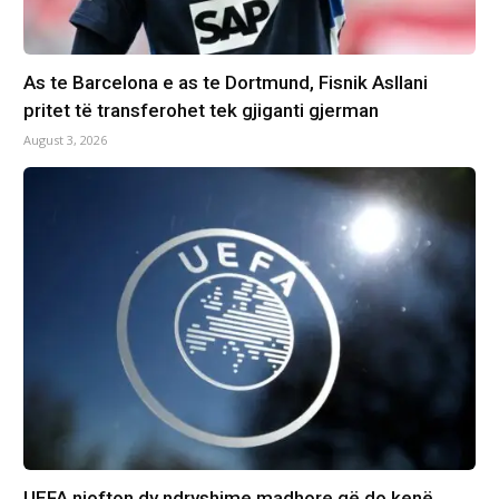
As te Barcelona e as te Dortmund, Fisnik Asllani
pritet të transferohet tek gjiganti gjerman
August 3, 2026
UEFA njofton dy ndryshime madhore që do kenë