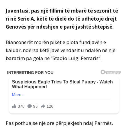
Juventusi, pas një fillimi të mbarë të sezonit të
ri në Serie A, këtë të dielë do të udhëtojë drejt
Genovës për ndeshjen e parë jashtë shtëpisë.
Bianconerët morën pikët e plota fundjavën e
kaluar, ndërsa këtë javë vendasit u ndalën në një
barazim pa gola në “Stadio Luigi Ferraris”.
Pas pothuajse një ore përpjekjesh ndaj Parmës,