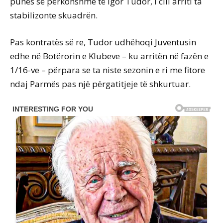
punës së përkohshme të Igor Tudor, i cili arriti ta
stabilizonte skuadrën.
Pas kontratës së re, Tudor udhëhoqi Juventusin
edhe në Botërorin e Klubeve – ku arritën në fazën e
1/16-ve – përpara se ta niste sezonin e ri me fitore
ndaj Parmës pas një përgatitjeje të shkurtuar.