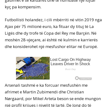
gabimet e së kaluarës dhe të humbasë një lojtar
kyç pa kompensim.
Futbollisti holandez, i cili mbërriti në vitin 2019 nga
Ajax për 75 milionë euro, ka fituar dy tituj të La
Ligës dhe dy trofe të Copa del Rey me Barçën. Në
moshën 28-vjeçare, ai është në kulmin e karrierës
dhe konsiderohet një mesfushor elitar në Europë.
Arsenali tashmë e ka forcuar mesfushën me
afrimet e Martin Zubimendi dhe Christian
Nørgaard, por Mikel Arteta beson se ende mungon
një profil krijues i nivelit të lartë. De Jong do të