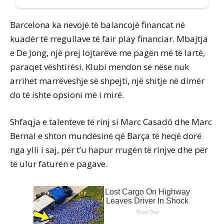
Barcelona ka nevojë të balancojë financat në
kuadër të rregullave të fair play financiar. Mbajtja
e De Jong, një prej lojtarëve me pagën më të lartë,
paraqet vështirësi. Klubi mendon se nëse nuk
arrihet marrëveshje së shpejti, një shitje në dimër
do të ishte opsioni më i mirë.
Shfaqja e talenteve të rinj si Marc Casadó dhe Marc
Bernal e shton mundësinë që Barça të heqë dorë
nga ylli i saj, për t’u hapur rrugën të rinjve dhe për
të ulur faturën e pagave.