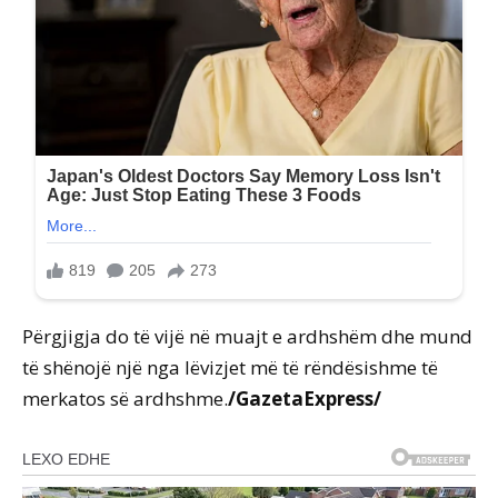
Përgjigja do të vijë në muajt e ardhshëm dhe mund
të shënojë një nga lëvizjet më të rëndësishme të
merkatos së ardhshme.
/GazetaExpress/