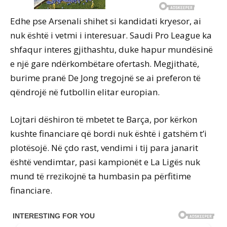
Edhe pse Arsenali shihet si kandidati kryesor, ai
nuk është i vetmi i interesuar. Saudi Pro League ka
shfaqur interes gjithashtu, duke hapur mundësinë
e një gare ndërkombëtare ofertash. Megjithatë,
burime pranë De Jong tregojnë se ai preferon të
qëndrojë në futbollin elitar europian.
Lojtari dëshiron të mbetet te Barça, por kërkon
kushte financiare që bordi nuk është i gatshëm t’i
plotësojë. Në çdo rast, vendimi i tij para janarit
është vendimtar, pasi kampionët e La Ligës nuk
mund të rrezikojnë ta humbasin pa përfitime
financiare.