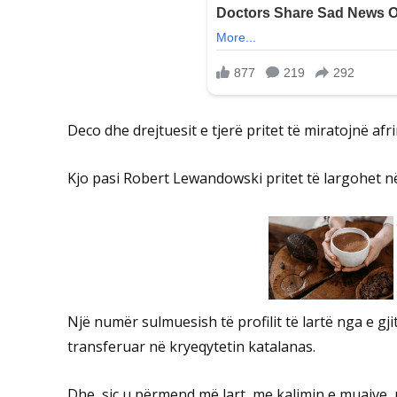
Deco dhe drejtuesit e tjerë pritet të miratojnë afr
Kjo pasi Robert Lewandowski pritet të largohet në
Një numër sulmuesish të profilit të lartë nga e gj
transferuar në kryeqytetin katalanas.
Dhe, siç u përmend më lart, me kalimin e muajve, n