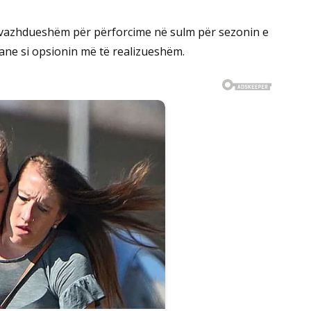
të vazhdueshëm për përforcime në sulm për sezonin e
ane si opsionin më të realizueshëm.