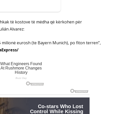
shkak të kostove të mëdha që kërkohen për
lián Alvarez:
5 milionë eurosh (te Bayern Munich), po fiton terren”,
aExpress/