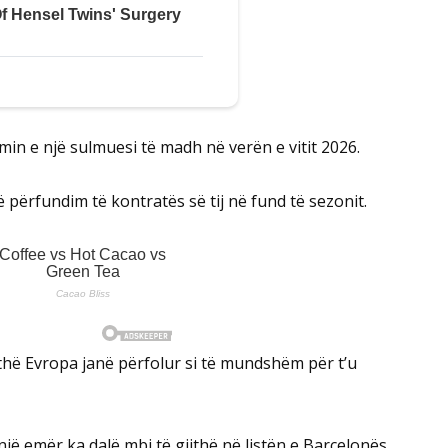
imin e një sulmuesi të madh në verën e vitit 2026.
 përfundim të kontratës së tij në fund të sezonit.
ithë Evropa janë përfolur si të mundshëm për t’u
jë emër ka dalë mbi të gjithë në listën e Barcelonës.