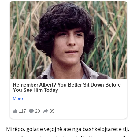
Mirëpo, golat e veçojnë atë nga bashkëlojtarët e tij,