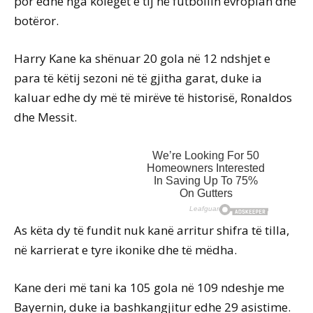
por edhe nga kolegët e tij në futbollin evropian dhe
botëror.
Harry Kane ka shënuar 20 gola në 12 ndshjet e
para të këtij sezoni në të gjitha garat, duke ia
kaluar edhe dy më të mirëve të historisë, Ronaldos
dhe Messit.
As këta dy të fundit nuk kanë arritur shifra të tilla,
në karrierat e tyre ikonike dhe të mëdha.
Kane deri më tani ka 105 gola në 109 ndeshje me
Bayernin, duke ia bashkangjitur edhe 29 asistime.