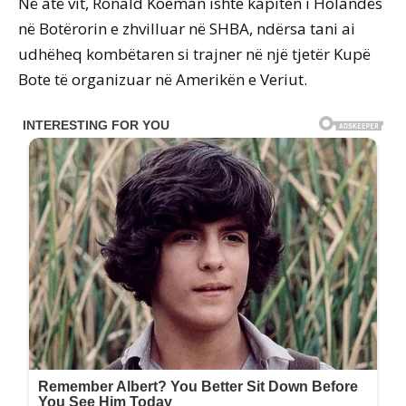
Në atë vit, Ronald Koeman ishte kapiten i Holandës
në Botërorin e zhvilluar në SHBA, ndërsa tani ai
udhëheq kombëtaren si trajner në një tjetër Kupë
Bote të organizuar në Amerikën e Veriut.