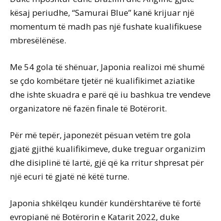
kësaj periudhe, “Samurai Blue” kanë krijuar një
momentum të madh pas një fushate kualifikuese
mbresëlënëse.
Me 54 gola të shënuar, Japonia realizoi më shumë
se çdo kombëtare tjetër në kualifikimet aziatike
dhe ishte skuadra e parë që iu bashkua tre vendeve
organizatore në fazën finale të Botërorit.
Për më tepër, japonezët pësuan vetëm tre gola
gjatë gjithë kualifikimeve, duke treguar organizim
dhe disiplinë të lartë, gjë që ka rritur shpresat për
një ecuri të gjatë në këtë turne.
Japonia shkëlqeu kundër kundërshtarëve të fortë
evropianë në Botërorin e Katarit 2022, duke