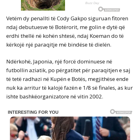
Vetëm dy penallti të Cody Gakpo siguruan fitoren
ndaj debutuesve të Botërorit, me golin e dytë që
erdhi thellë në kohën shtesë, ndaj Koeman do të
kërkojë një paraqitje më bindëse të dielën.
Ndërkohë, Japonia, një forcë dominuese në
futbollin aziatik, po përgatitet për paraqitjen e saj
të tetë radhazi në Kupën e Botës, megjithëse ende
nuk ka arritur të kalojë fazën e 1/8 së finales, as kur
ishte bashkëorganizatore në vitin 2002.