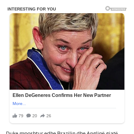
Duke mposhtur edhe Brazilin dhe Anglinë gjatë