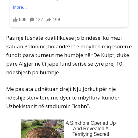
Pas një fushate kualifikuese jo bindëse, ku mezi
kaluan Poloninë, holandezët e mbyllën miqësoren e
fundit para turneut me humbje në “De Kuip”, duke
parë Algjerinë t’i japë fund serisë së tyre prej 10
ndeshjesh pa humbje.
Më pas ata udhëtuan drejt Nju Jorkut për një
ndeshje stërvitore me dyer të mbyllura kundër
Uzbekistanit në stadiumin “Icahn”.