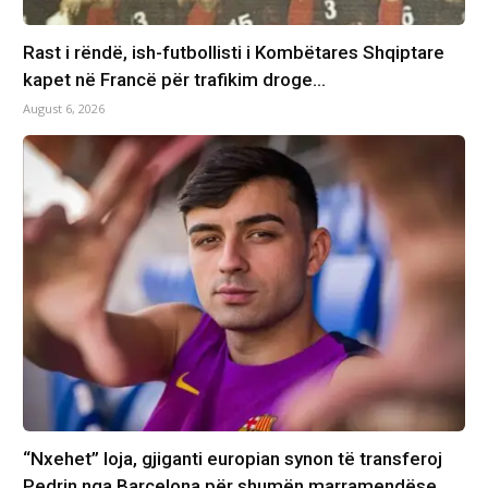
Rast i rëndë, ish-futbollisti i Kombëtares Shqiptare
kapet në Francë për trafikim droge…
August 6, 2026
“Nxehet” loja, gjiganti europian synon të transferoj
Pedrin nga Barcelona për shumën marramendëse