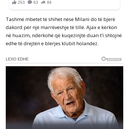
Tashmë mbetet të shihet nëse Milani do të bjerë
dakord për një marrëveshje të tillë. Ajax e kërkon
në huazim, ndërkohë që kuqezinjtë duan t’i shtojnë
edhe të drejtën e blerjes klubit holandez.