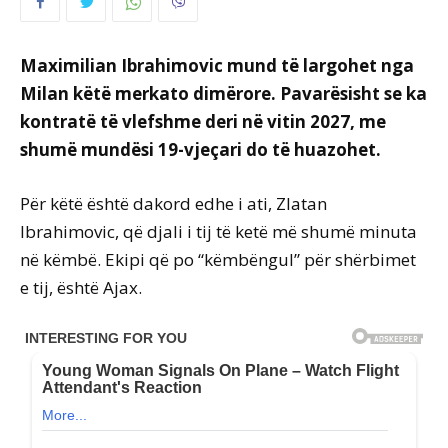
Maximilian Ibrahimovic mund të largohet nga
Milan këtë merkato dimërore. Pavarësisht se ka
kontratë të vlefshme deri në vitin 2027, me
shumë mundësi 19-vjeçari do të huazohet.
Për këtë është dakord edhe i ati, Zlatan
Ibrahimovic, që djali i tij të ketë më shumë minuta
në këmbë. Ekipi që po “këmbëngul” për shërbimet
e tij, është Ajax.