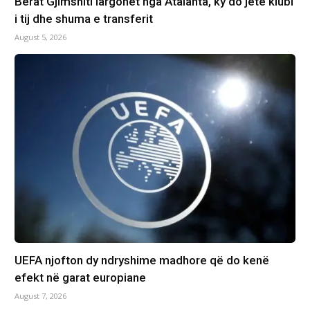
Berat Gjimshiti largohet nga Atalanta, ky do jetë klubi
i tij dhe shuma e transferit
August 5, 2026
UEFA njofton dy ndryshime madhore që do kenë
efekt në garat europiane
August 7, 2026