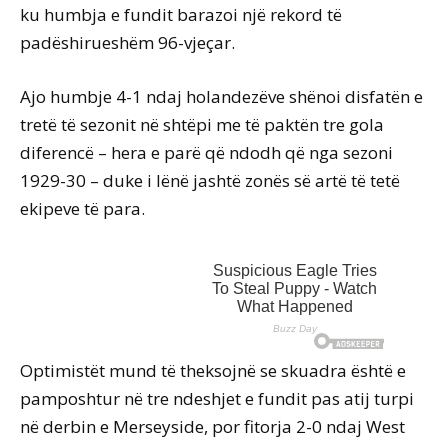
ku humbja e fundit barazoi një rekord të
padëshirueshëm 96-vjeçar.
Ajo humbje 4-1 ndaj holandezëve shënoi disfatën e
tretë të sezonit në shtëpi me të paktën tre gola
diferencë – hera e parë që ndodh që nga sezoni
1929-30 – duke i lënë jashtë zonës së artë të tetë
ekipeve të para.
Optimistët mund të theksojnë se skuadra është e
pamposhtur në tre ndeshjet e fundit pas atij turpi
në derbin e Merseyside, por fitorja 2-0 ndaj West