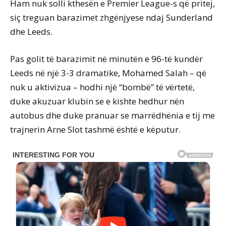
Ham nuk solli kthesën e Premier League-s që pritej,
siç treguan barazimet zhgënjyese ndaj Sunderland
dhe Leeds.
Pas golit të barazimit në minutën e 96-të kundër
Leeds në një 3-3 dramatike, Mohamed Salah – që
nuk u aktivizua – hodhi një “bombë” të vërtetë,
duke akuzuar klubin se e kishte hedhur nën
autobus dhe duke pranuar se marrëdhënia e tij me
trajnerin Arne Slot tashmë është e këputur.