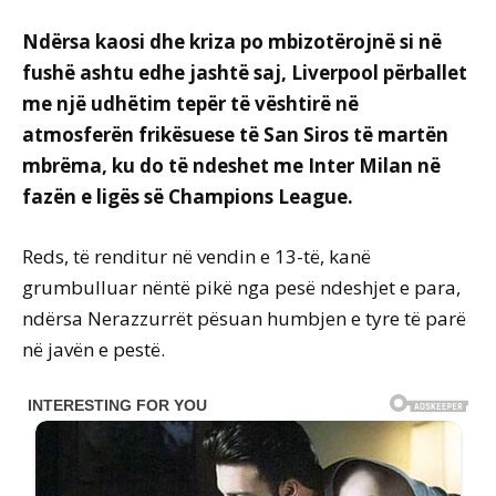
Ndërsa kaosi dhe kriza po mbizotërojnë si në
fushë ashtu edhe jashtë saj, Liverpool përballet
me një udhëtim tepër të vështirë në
atmosferën frikësuese të San Siros të martën
mbrëma, ku do të ndeshet me Inter Milan në
fazën e ligës së Champions League.
Reds, të renditur në vendin e 13-të, kanë
grumbulluar nëntë pikë nga pesë ndeshjet e para,
ndërsa Nerazzurrët pësuan humbjen e tyre të parë
në javën e pestë.