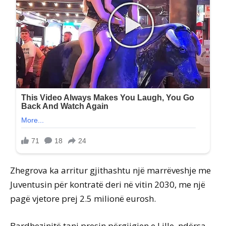
Zhegrova ka arritur gjithashtu një marrëveshje me
Juventusin për kontratë deri në vitin 2030, me një
pagë vjetore prej 2.5 milionë eurosh.
Bardhezinjtë tani presin përgjigjen e Lille, ndërsa