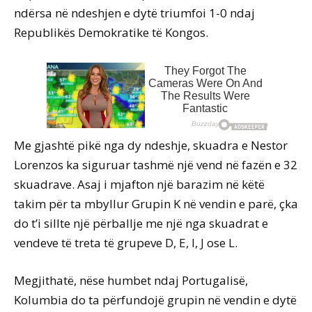
ndërsa në ndeshjen e dytë triumfoi 1-0 ndaj
Republikës Demokratike të Kongos.
Me gjashtë pikë nga dy ndeshje, skuadra e Nestor
Lorenzos ka siguruar tashmë një vend në fazën e 32
skuadrave. Asaj i mjafton një barazim në këtë
takim për ta mbyllur Grupin K në vendin e parë, çka
do t’i sillte një përballje me një nga skuadrat e
vendeve të treta të grupeve D, E, I, J ose L.
Megjithatë, nëse humbet ndaj Portugalisë,
Kolumbia do ta përfundojë grupin në vendin e dytë