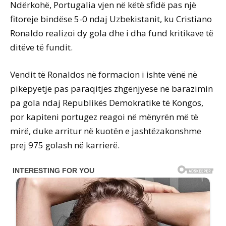
Ndërkohë, Portugalia vjen në këtë sfidë pas një
fitoreje bindëse 5-0 ndaj Uzbekistanit, ku Cristiano
Ronaldo realizoi dy gola dhe i dha fund kritikave të
ditëve të fundit.
Vendit të Ronaldos në formacion i ishte vënë në
pikëpyetje pas paraqitjes zhgënjyese në barazimin
pa gola ndaj Republikës Demokratike të Kongos,
por kapiteni portugez reagoi në mënyrën më të
mirë, duke arritur në kuotën e jashtëzakonshme
prej 975 golash në karrierë.