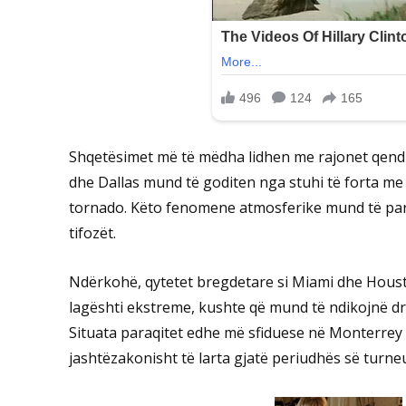
Shqetësimet më të mëdha lidhen me rajonet qendro
dhe Dallas mund të goditen nga stuhi të forta me
tornado. Këto fenomene atmosferike mund të paraq
tifozët.
Ndërkohë, qytetet bregdetare si Miami dhe Houst
lagështi ekstreme, kushte që mund të ndikojnë dre
Situata paraqitet edhe më sfiduese në Monterrey 
jashtëzakonisht të larta gjatë periudhës së turneu