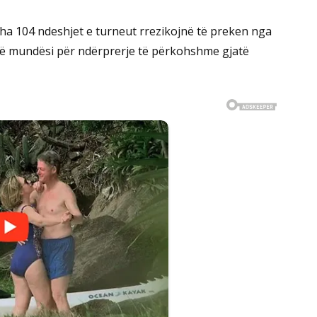
tha 104 ndeshjet e turneut rrezikojnë të preken nga
lë mundësi për ndërprerje të përkohshme gjatë