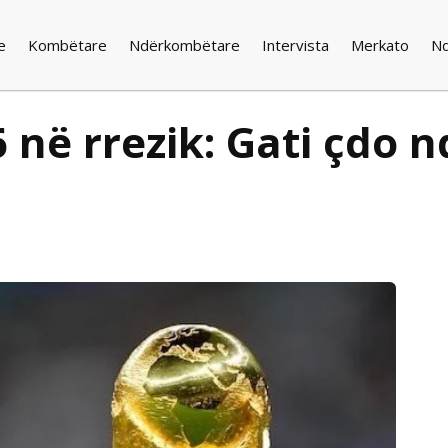
e
Kombëtare
Ndërkombëtare
Intervista
Merkato
N
 në rrezik: Gati çdo 