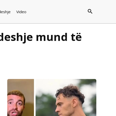
deshje
Video
ndeshje mund të