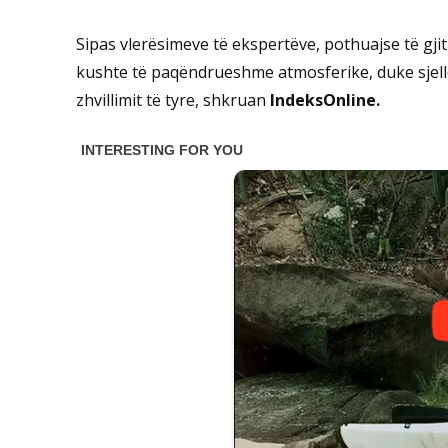
Sipas vlerësimeve të ekspertëve, pothuajse të gji
kushte të paqëndrueshme atmosferike, duke sjel
zhvillimit të tyre, shkruan
IndeksOnline.