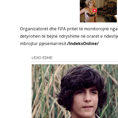
Organizatorët dhe FIFA pritet të monitorojnë nga
detyrohen të bëjnë ndryshime në oraret e ndeshje
mbrojtur pjesëmarrësit.
/IndeksOnline/