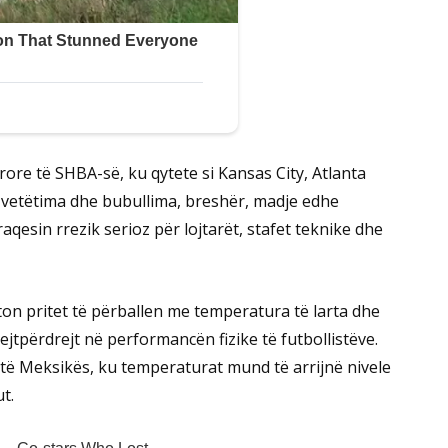
re të SHBA-së, ku qytete si Kansas City, Atlanta
 vetëtima dhe bubullima, breshër, madje edhe
esin rrezik serioz për lojtarët, stafet teknike dhe
on pritet të përballen me temperatura të larta dhe
jtpërdrejt në performancën fizike të futbollistëve.
të Meksikës, ku temperaturat mund të arrijnë nivele
t.