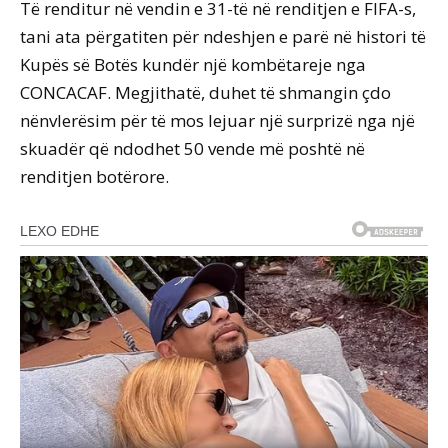
Të renditur në vendin e 31-të në renditjen e FIFA-s,
tani ata përgatiten për ndeshjen e parë në histori të
Kupës së Botës kundër një kombëtareje nga
CONCACAF. Megjithatë, duhet të shmangin çdo
nënvlerësim për të mos lejuar një surprizë nga një
skuadër që ndodhet 50 vende më poshtë në
renditjen botërore.