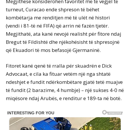
Megjithëse konsiderohen favoritët më të vegjël të
turneut, Curacao ende shpreson të bëhet
kombëtarja me renditjen më të ulët në histori
(vendi i 81-të në FIFA) që arrin në fazën tjetër.
Megjithatë, ata kanë nevojë realisht për fitore ndaj
Bregut të Fildishtë dhe njëkohësisht të shpresojnë
që Ekuadori të mos befasojë Gjermaninë.
Fitoret kanë qenë të rralla për skuadrën e Dick
Advocaat, e cila ka fituar vetëm një nga shtatë
ndeshjet e fundit ndërkombëtare gjatë tetë muajve
të fundit (2 barazime, 4 humbje) – një sukses 4-0 në
miqësore ndaj Arubës, e renditur e 189-ta në botë.