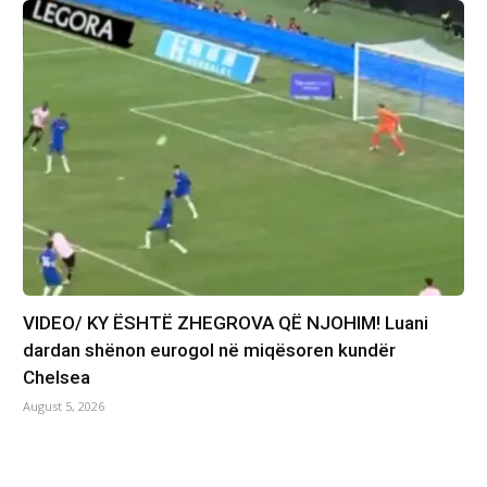
VIDEO/ KY ËSHTË ZHEGROVA QË NJOHIM! Luani
dardan shënon eurogol në miqësoren kundër
Chelsea
August 5, 2026