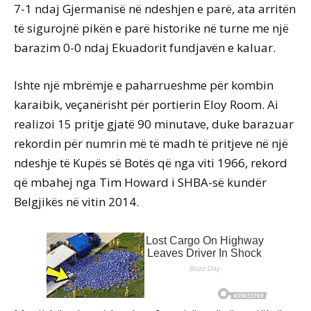
7-1 ndaj Gjermanisë në ndeshjen e parë, ata arritën
të sigurojnë pikën e parë historike në turne me një
barazim 0-0 ndaj Ekuadorit fundjavën e kaluar.
Ishte një mbrëmje e paharrueshme për kombin
karaibik, veçanërisht për portierin Eloy Room. Ai
realizoi 15 pritje gjatë 90 minutave, duke barazuar
rekordin për numrin më të madh të pritjeve në një
ndeshje të Kupës së Botës që nga viti 1966, rekord
që mbahej nga Tim Howard i SHBA-së kundër
Belgjikës në vitin 2014.