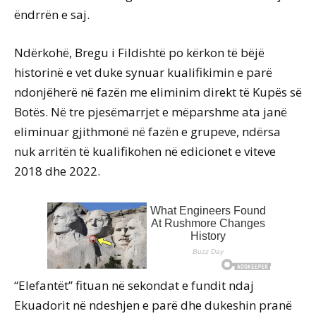
ëndrrën e saj.
Ndërkohë, Bregu i Fildishtë po kërkon të bëjë
historinë e vet duke synuar kualifikimin e parë
ndonjëherë në fazën me eliminim direkt të Kupës së
Botës. Në tre pjesëmarrjet e mëparshme ata janë
eliminuar gjithmonë në fazën e grupeve, ndërsa
nuk arritën të kualifikohen në edicionet e viteve
2018 dhe 2022.
“Elefantët” fituan në sekondat e fundit ndaj
Ekuadorit në ndeshjen e parë dhe dukeshin pranë