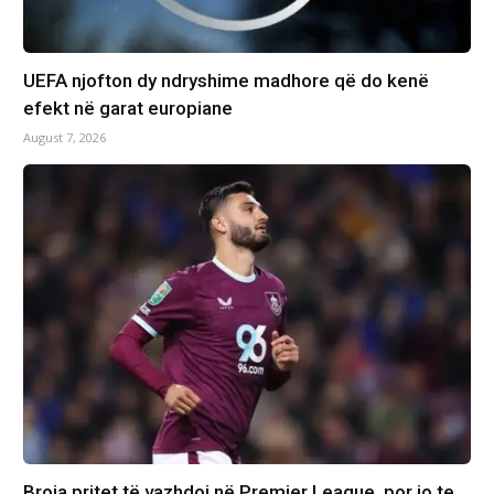
UEFA njofton dy ndryshime madhore që do kenë
efekt në garat europiane
August 7, 2026
Broja pritet të vazhdoj në Premier League, por jo te