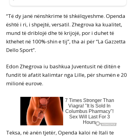
“Të dy janë nënshkrime të shkëlqyeshme. Openda
është i ri, i shpejtë, versatil. Zhegrova ka kualitet,
mund të driblojë dhe të krijojë, por i duhet të
kthehet në 100%-shin e tij”, tha ai për “La Gazzetta
Dello Sport”.
Edon Zhegrova iu bashkua Juventusit në ditën e
fundit të afatit kalimtar nga Lille, për shumën e 20
milionë eurove.
Teksa, në anën tjetër, Openda kaloi në Itali te