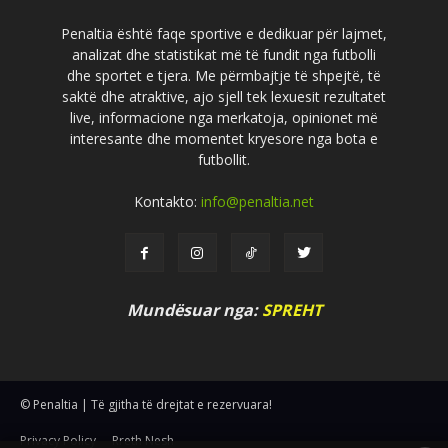
Penaltia është faqe sportive e dedikuar për lajmet,
analizat dhe statistikat më të fundit nga futbolli
dhe sportet e tjera. Me përmbajtje të shpejtë, të
saktë dhe atraktive, ajo sjell tek lexuesit rezultatet
live, informacione nga merkatoja, opinionet më
interesante dhe momentet kryesore nga bota e
futbollit.
Kontakto:
info@penaltia.net
Mundësuar nga:
SPREHT
© Penaltia | Të gjitha të drejtat e rezervuara!
Privacy Policy
Rreth Nesh