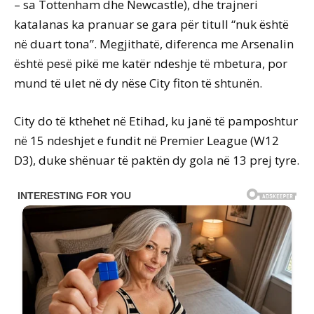
– sa Tottenham dhe Newcastle), dhe trajneri
katalanas ka pranuar se gara për titull “nuk është
në duart tona”. Megjithatë, diferenca me Arsenalin
është pesë pikë me katër ndeshje të mbetura, por
mund të ulet në dy nëse City fiton të shtunën.
City do të kthehet në Etihad, ku janë të pamposhtur
në 15 ndeshjet e fundit në Premier League (W12
D3), duke shënuar të paktën dy gola në 13 prej tyre.