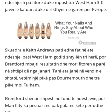
ndeshjesh pa fitore duke mposhtur West Ham 3-0
javën e kaluar, duke u rikthyer në garën për Evropë.
Skuadra e Keith Andrews pati edhe fat në atë
ndeshje, pasi West Ham goditi shtyllën tri herë, por
Brentford mbajti rezultatin dhe mori fitoren e parë
në shtëpi që nga janari. Tani ata janë në vendin e
shtatë, vetëm një pikë pas Bournemouth dhe tre
pikë mbi Fulham.
Brentford shënon shpesh në fund të ndeshjeve, por
Man City ka pësuar më pak gola në këtë periudhë