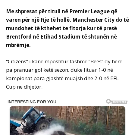
Me shpresat për titull në Premier League që
varen për një fije të hollë, Manchester City do të
mundohet të kthehet te fitorja kur të presë
Brentford në Etihad Stadium të shtunën në
mbrëmje.
“Citizens” i kanë mposhtur tashmë “Bees” dy herë
pa pranuar gol këtë sezon, duke fituar 1-0 në
kampionat para gjashtë muajsh dhe 2-0 në EFL
Cup në dhjetor.