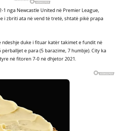
 2-1 nga Newcastle United në Premier League,
e i zbriti ata në vend të tretë, shtatë pikë prapa
ndeshje duke i fituar katër takimet e fundit në
 përballjet e para (5 barazime, 7 humbje). City ka
tyre në fitoren 7-0 në dhjetor 2021.