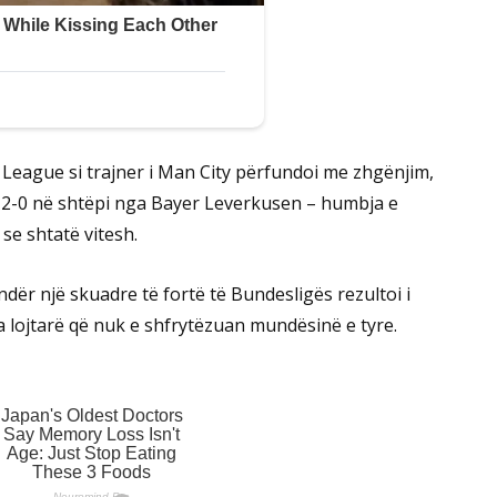
League si trajner i Man City përfundoi me zhgënjim,
d 2-0 në shtëpi nga Bayer Leverkusen – humbja e
e shtatë vitesh.
dër një skuadre të fortë të Bundesligës rezultoi i
ga lojtarë që nuk e shfrytëzuan mundësinë e tyre.