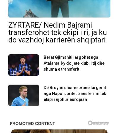
ZYRTARE/ Nedim Bajrami
transferohet tek ekipi i ri, ja ku
do vazhdoj karrierën shqiptari
Berat Gjimshiti largohet nga
Atalanta, ky do jetë klubi i tij dhe
shuma e transferit
De Bruyne shumë pranë largimit
nga Napoli, pritet transferimi tek
ekipi i njohur europian