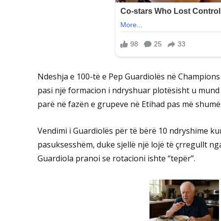
Ndeshja e 100-të e Pep Guardiolës në Champions 
pasi një formacion i ndryshuar plotësisht u mun
parë në fazën e grupeve në Etihad pas më shumë s
Vendimi i Guardiolës për të bërë 10 ndryshime kun
pasuksesshëm, duke sjellë një lojë të çrregullt n
Guardiola pranoi se rotacioni ishte “tepër”.