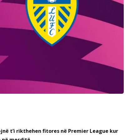
në t’i rikthehen fitores në Premier League kur
ë në mesditë.