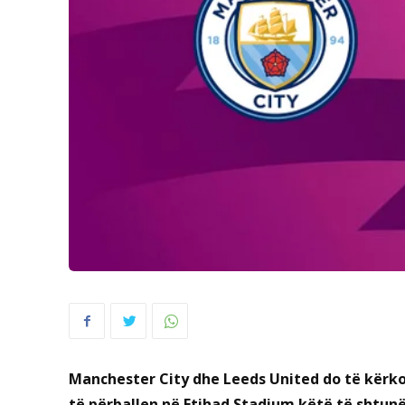
Manchester City dhe Leeds United do të kërkoj
të përballen në Etihad Stadium këtë të shtun