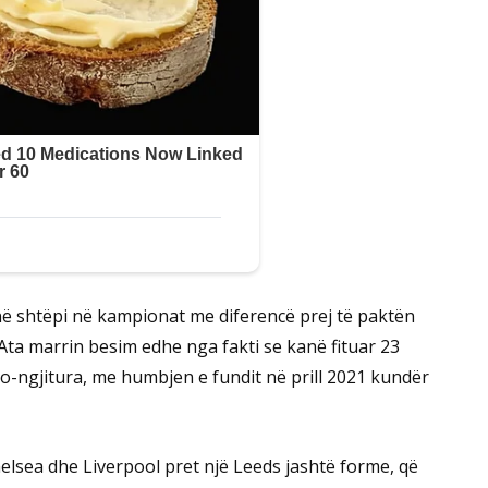
 në shtëpi në kampionat me diferencë prej të paktën
 Ata marrin besim edhe nga fakti se kanë fituar 23
o-ngjitura, me humbjen e fundit në prill 2021 kundër
elsea dhe Liverpool pret një Leeds jashtë forme, që