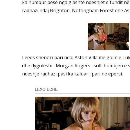
ka humbur pesë nga gjashtë ndeshjet e fundit në 
radhazi ndaj Brighton, Nottingham Forest dhe Ast
Leeds shënoi i pari ndaj Aston Villa me golin e L
dhe dygolëshi i Morgan Rogers i solli humbjen e 
ndeshje radhazi pasi ka kaluar i pari në epërsi.