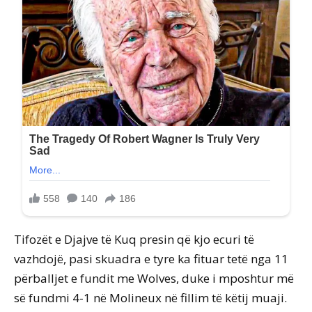
Tifozët e Djajve të Kuq presin që kjo ecuri të
vazhdojë, pasi skuadra e tyre ka fituar tetë nga 11
përballjet e fundit me Wolves, duke i mposhtur më
së fundmi 4-1 në Molineux në fillim të këtij muaji.