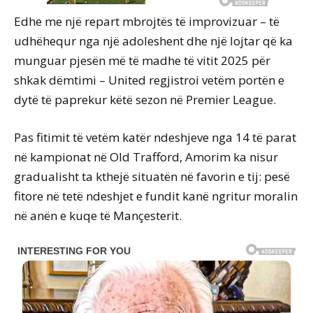
Edhe me një repart mbrojtës të improvizuar – të
udhëhequr nga një adoleshent dhe një lojtar që ka
munguar pjesën më të madhe të vitit 2025 për
shkak dëmtimi – United regjistroi vetëm portën e
dytë të paprekur këtë sezon në Premier League.
Pas fitimit të vetëm katër ndeshjeve nga 14 të parat
në kampionat në Old Trafford, Amorim ka nisur
gradualisht ta kthejë situatën në favorin e tij: pesë
fitore në tetë ndeshjet e fundit kanë ngritur moralin
në anën e kuqe të Mançesterit.