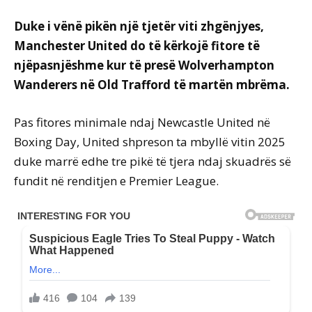
Duke i vënë pikën një tjetër viti zhgënjyes,
Manchester United do të kërkojë fitore të
njëpasnjëshme kur të presë Wolverhampton
Wanderers në Old Trafford të martën mbrëma.
Pas fitores minimale ndaj Newcastle United në
Boxing Day, United shpreson ta mbyllë vitin 2025
duke marrë edhe tre pikë të tjera ndaj skuadrës së
fundit në renditjen e Premier League.