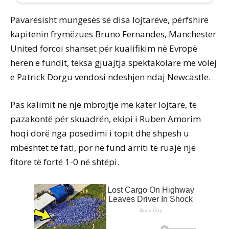
Pavarësisht mungesës së disa lojtarëve, përfshirë
kapitenin frymëzues Bruno Fernandes, Manchester
United forcoi shanset për kualifikim në Evropë
herën e fundit, teksa gjuajtja spektakolare me volej
e Patrick Dorgu vendosi ndeshjen ndaj Newcastle.
Pas kalimit në një mbrojtje me katër lojtarë, të
pazakontë për skuadrën, ekipi i Ruben Amorim
hoqi dorë nga posedimi i topit dhe shpesh u
mbështet te fati, por në fund arriti të ruajë një
fitore të fortë 1-0 në shtëpi.