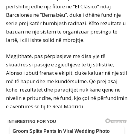
përfshihej edhe një fitore në “El Clásico” ndaj
Barcelonës në “Bernabéu”, duke i dhënë fund një
serie prej katër humbjesh radhazi. Këto rezultate u
bazuan në një sistem të organizuar presingu të
lartë, i cili ishte solid në mbrojtje.
Megjithatë, pas përplasjeve me disa yje të
skuadrës si pasojë e zgjedhjeve të tij stilistike,
Alonso i zbuti frenat e ekipit, duke kaluar në një stil
më të hapur dhe me kundërsulme. Që prej asaj
kohe, rezultatet dhe paraqitjet nuk kanë qenë në
nivelin e pritur dhe, në fund, kjo çoi në përfundimin
e aventurës së tij te Real Madridi.