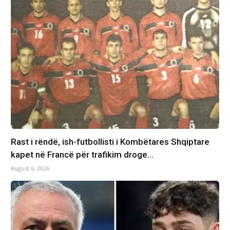
Rast i rëndë, ish-futbollisti i Kombëtares Shqiptare
kapet në Francë për trafikim droge…
August 6, 2026