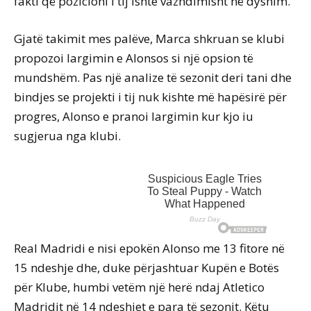
fakti që pozicioni i tij ishte vazhdimisht në dyshim.
Gjatë takimit mes palëve, Marca shkruan se klubi
propozoi largimin e Alonsos si një opsion të
mundshëm. Pas një analize të sezonit deri tani dhe
bindjes se projekti i tij nuk kishte më hapësirë për
progres, Alonso e pranoi largimin kur kjo iu
sugjerua nga klubi.
Real Madridi e nisi epokën Alonso me 13 fitore në
15 ndeshje dhe, duke përjashtuar Kupën e Botës
për Klube, humbi vetëm një herë ndaj Atletico
Madridit në 14 ndeshjet e para të sezonit. Këtu