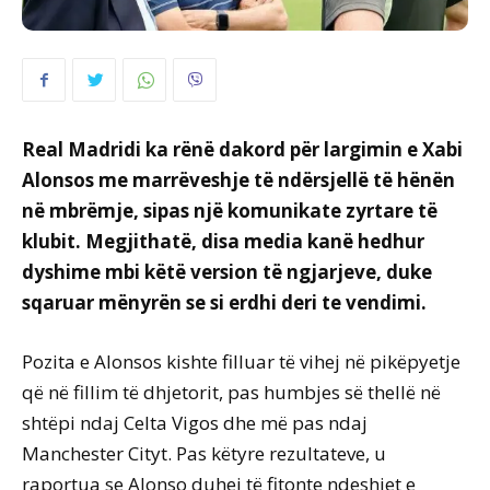
Real Madridi ka rënë dakord për largimin e Xabi
Alonsos me marrëveshje të ndërsjellë të hënën
në mbrëmje, sipas një komunikate zyrtare të
klubit. Megjithatë, disa media kanë hedhur
dyshime mbi këtë version të ngjarjeve, duke
sqaruar mënyrën se si erdhi deri te vendimi.
Pozita e Alonsos kishte filluar të vihej në pikëpyetje
që në fillim të dhjetorit, pas humbjes së thellë në
shtëpi ndaj Celta Vigos dhe më pas ndaj
Manchester Cityt. Pas këtyre rezultateve, u
raportua se Alonso duhej të fitonte ndeshjet e