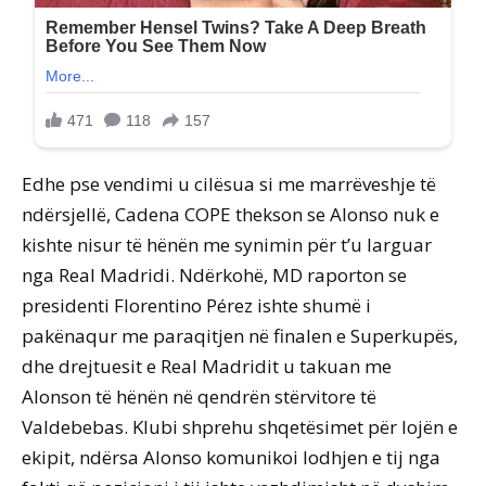
Edhe pse vendimi u cilësua si me marrëveshje të
ndërsjellë, Cadena COPE thekson se Alonso nuk e
kishte nisur të hënën me synimin për t’u larguar
nga Real Madridi. Ndërkohë, MD raporton se
presidenti Florentino Pérez ishte shumë i
pakënaqur me paraqitjen në finalen e Superkupës,
dhe drejtuesit e Real Madridit u takuan me
Alonson të hënën në qendrën stërvitore të
Valdebebas. Klubi shprehu shqetësimet për lojën e
ekipit, ndërsa Alonso komunikoi lodhjen e tij nga