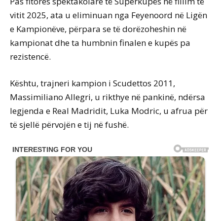
Pas fitores spektakolare të Superkupës në fillim të
vitit 2025, ata u eliminuan nga Feyenoord në Ligën
e Kampionëve, përpara se të dorëzoheshin në
kampionat dhe ta humbnin finalen e kupës pa
rezistencë.
Kështu, trajneri kampion i Scudettos 2011,
Massimiliano Allegri, u rikthye në pankinë, ndërsa
legjenda e Real Madridit, Luka Modric, u afrua për
të sjellë përvojën e tij në fushë.