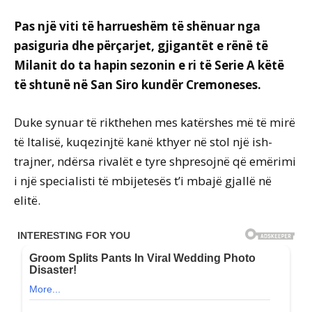
Pas një viti të harrueshëm të shënuar nga
pasiguria dhe përçarjet, gjigantët e rënë të
Milanit do ta hapin sezonin e ri të Serie A këtë
të shtunë në San Siro kundër Cremoneses.
Duke synuar të rikthehen mes katërshes më të mirë
të Italisë, kuqezinjtë kanë kthyer në stol një ish-
trajner, ndërsa rivalët e tyre shpresojnë që emërimi
i një specialisti të mbijetesës t’i mbajë gjallë në
elitë.