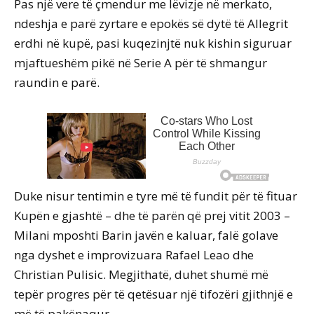
Pas një vere të çmendur me lëvizje në merkato,
ndeshja e parë zyrtare e epokës së dytë të Allegrit
erdhi në kupë, pasi kuqezinjtë nuk kishin siguruar
mjaftueshëm pikë në Serie A për të shmangur
raundin e parë.
Duke nisur tentimin e tyre më të fundit për të fituar
Kupën e gjashtë – dhe të parën që prej vitit 2003 –
Milani mposhti Barin javën e kaluar, falë golave
nga dyshet e improvizuara Rafael Leao dhe
Christian Pulisic. Megjithatë, duhet shumë më
tepër progres për të qetësuar një tifozëri gjithnjë e
më të pakënaqur.