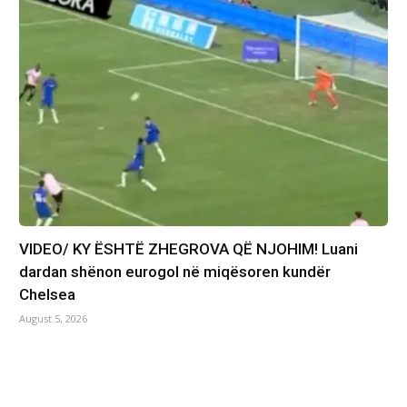
VIDEO/ KY ËSHTË ZHEGROVA QË NJOHIM! Luani
dardan shënon eurogol në miqësoren kundër
Chelsea
August 5, 2026