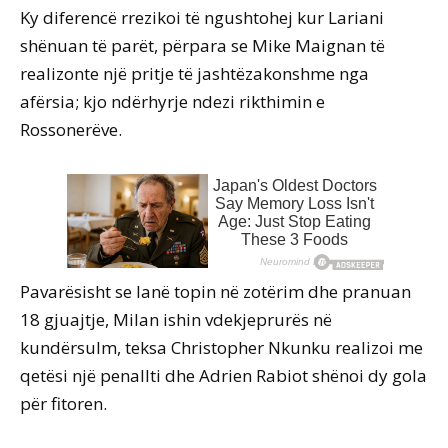
Ky diferencë rrezikoi të ngushtohej kur Lariani
shënuan të parët, përpara se Mike Maignan të
realizonte një pritje të jashtëzakonshme nga
afërsia; kjo ndërhyrje ndezi rikthimin e
Rossonerëve.
Pavarësisht se lanë topin në zotërim dhe pranuan
18 gjuajtje, Milan ishin vdekjeprurës në
kundërsulm, teksa Christopher Nkunku realizoi me
qetësi një penallti dhe Adrien Rabiot shënoi dy gola
për fitoren.