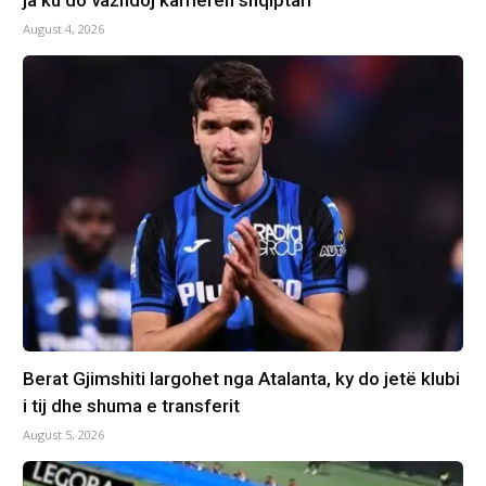
ja ku do vazhdoj karrierën shqiptari
August 4, 2026
Berat Gjimshiti largohet nga Atalanta, ky do jetë klubi
i tij dhe shuma e transferit
August 5, 2026