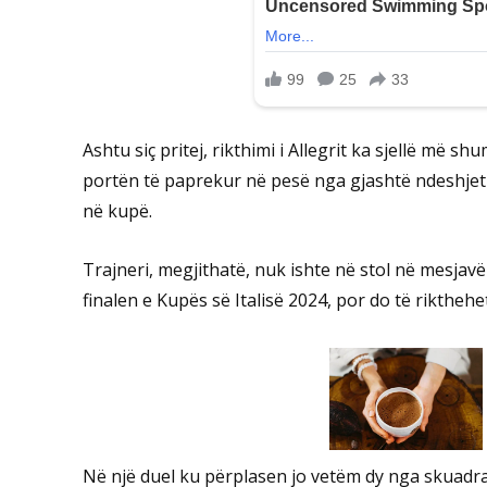
Ashtu siç pritej, rikthimi i Allegrit ka sjellë më 
portën të paprekur në pesë nga gjashtë ndeshjet e
në kupë.
Trajneri, megjithatë, nuk ishte në stol në mesjav
finalen e Kupës së Italisë 2024, por do të rikthe
Në një duel ku përplasen jo vetëm dy nga skuadrat