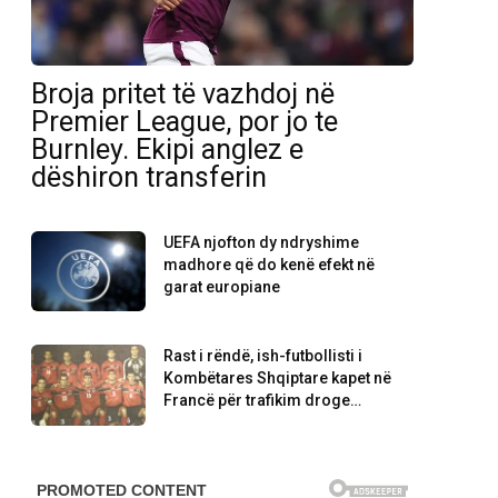
Broja pritet të vazhdoj në
Premier League, por jo te
Burnley. Ekipi anglez e
dëshiron transferin
UEFA njofton dy ndryshime
madhore që do kenë efekt në
garat europiane
Rast i rëndë, ish-futbollisti i
Kombëtares Shqiptare kapet në
Francë për trafikim droge…