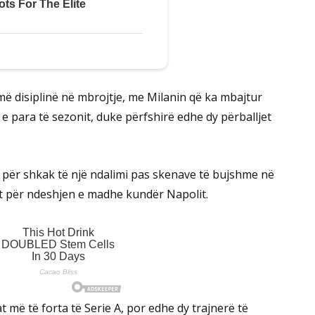
shumë disiplinë në mbrojtje, me Milanin që ka mbajtur
 para të sezonit, duke përfshirë edhe dy përballjet
ë për shkak të një ndalimi pas skenave të bujshme në
het për ndeshjen e madhe kundër Napolit.
 më të forta të Serie A, por edhe dy trajnerë të