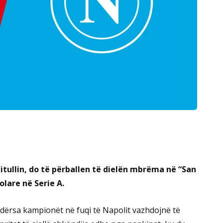
titullin, do të përballen të dielën mbrëma në “San
olare në Serie A.
, ndërsa kampionët në fuqi të Napolit vazhdojnë të