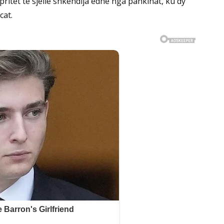
ritet të sjellë shkëndija edhe nga pankinat, ku dy
cat.