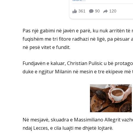
Pas një gabimi në javën e parë, ku nuk arritën t
fuqishëm me tri fitore radhazi në ligë, pa pësuar a
në pesë vitet e fundit.
Fundjavën e kaluar, Christian Pulisic u bë protago
duke e ngjitur Milanin në mesin e tre ekipeve më të
Në mesjavë, skuadra e Massimiliano Allegrit vazhdo
ndaj Lecces, e cila luajti me dhjetë lojtarë.