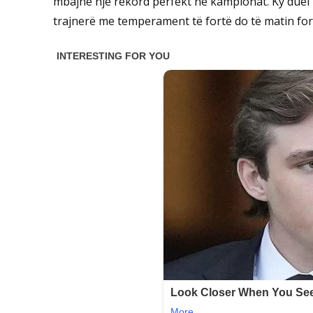
mbajnë një rekord perfekt në kampionat. Ky duel p
trajnerë me temperament të fortë do të matin for