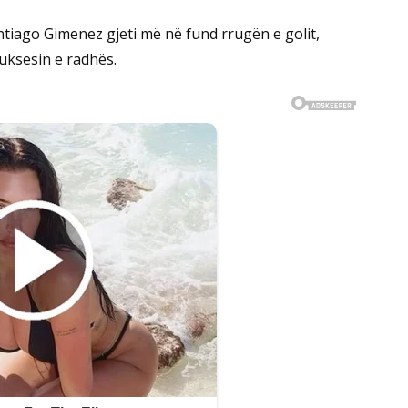
ntiago Gimenez gjeti më në fund rrugën e golit,
uksesin e radhës.