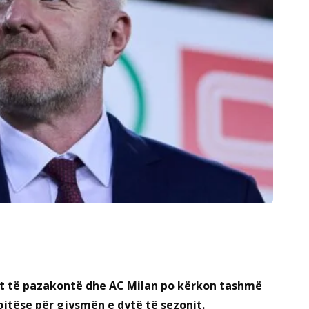
et të pazakontë dhe AC Milan po kërkon tashmë
jtëse për gjysmën e dytë të sezonit.