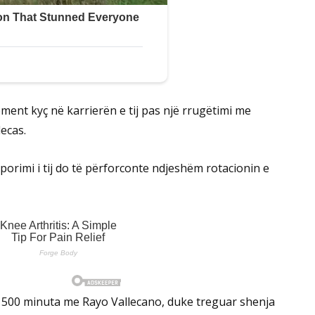
ent kyç në karrierën e tij pas një rrugëtimi me
lecas.
porimi i tij do të përforconte ndjeshëm rotacionin e
se 500 minuta me Rayo Vallecano, duke treguar shenja