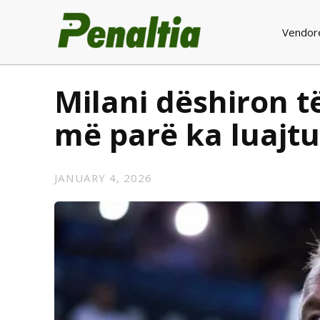
Vendor
Milani dëshiron t
më parë ka luajtu
JANUARY 4, 2026