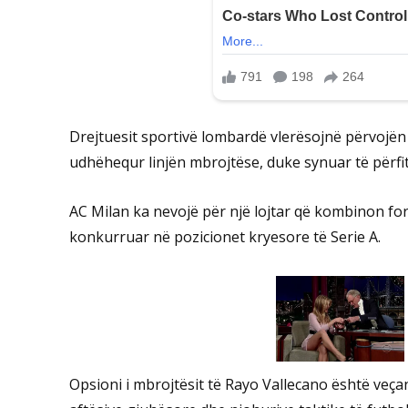
Drejtuesit sportivë lombardë vlerësojnë përvojën 
udhëhequr linjën mbrojtëse, duke synuar të përfit
AC Milan ka nevojë për një lojtar që kombinon for
konkurruar në pozicionet kryesore të Serie A.
Opsioni i mbrojtësit të Rayo Vallecano është veça