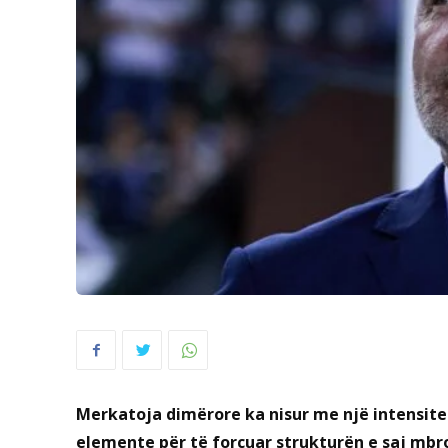
Merkatoja dimërore ka nisur me një intensit
elemente për të forcuar strukturën e saj mbro