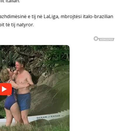
t italian.
hdimësinë e tij në LaLiga, mbrojtësi italo-brazilian
t të tij natyror.