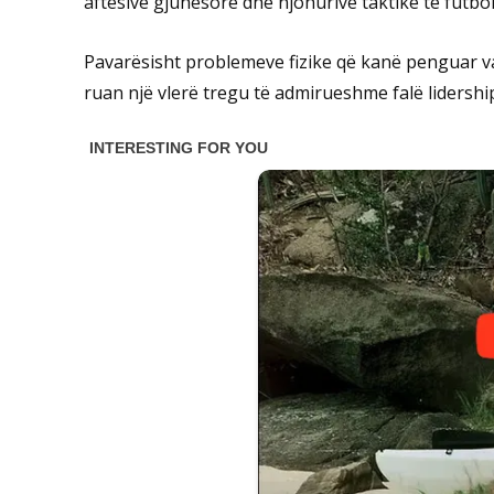
aftësive gjuhësore dhe njohurive taktike të futbolli
Pavarësisht problemeve fizike që kanë penguar vaz
ruan një vlerë tregu të admirueshme falë lidershipi