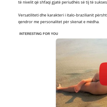
të nivelit që shfaqi gjatë periudhës së tij të sukse
Versatiliteti dhe karakteri i italo-brazilianit për
qendror me personalitet për skenat e mëdha.