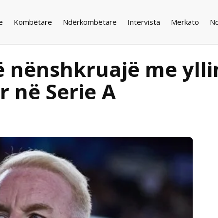
e
Kombëtare
Ndërkombëtare
Intervista
Merkato
N
ë nënshkruajë me yllin
r në Serie A