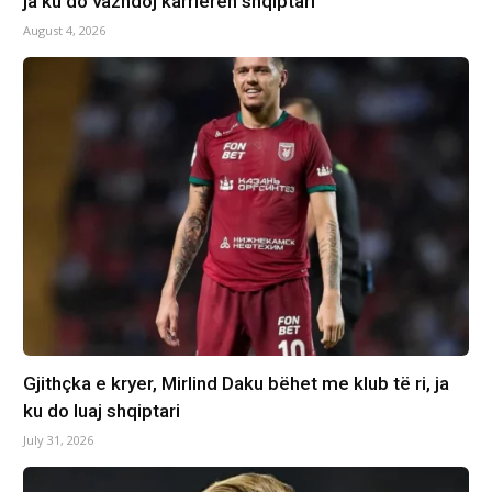
ja ku do vazhdoj karrierën shqiptari
August 4, 2026
Gjithçka e kryer, Mirlind Daku bëhet me klub të ri, ja
ku do luaj shqiptari
July 31, 2026