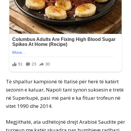
Të shpallur kampionë të Italisë për herë të katërt
sezonin e kaluar, Napoli tani synon suksesin e tretë
në Superkupë, pasi më parë e ka fituar trofeun në
vitet 1990 dhe 2014.
Megjithatë, ata udhëtojnë drejt Arabisë Saudite për
turneun me katër skuadra pas humbjeve radhazi