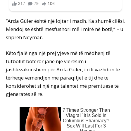
“Arda Güler është një lojtar i madh. Ka shumë cilësi.
Mendoj se është mesfushori më i mirë në botë,” – u
shpreh Neymar.
Këto fjalë nga një prej yjeve më të mëdhenj të
futbollit botëror janë një vlerësim i
jashtëzakonshëm për Arda Güler, i cili vazhdon të
tërheqë vëmendjen me paraqitjet e tij dhe të
konsiderohet si një nga talentet më premtuese të
gjeneratës së re.