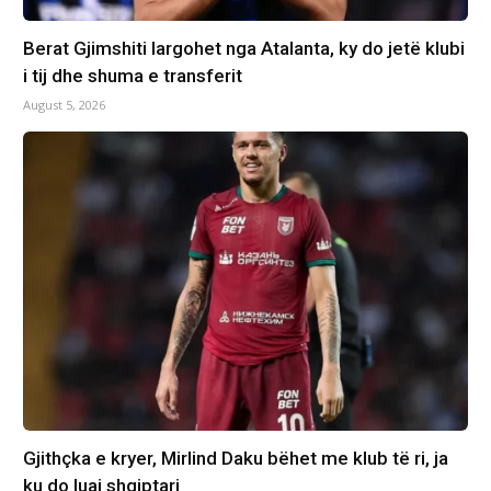
Berat Gjimshiti largohet nga Atalanta, ky do jetë klubi
i tij dhe shuma e transferit
August 5, 2026
Gjithçka e kryer, Mirlind Daku bëhet me klub të ri, ja
ku do luaj shqiptari