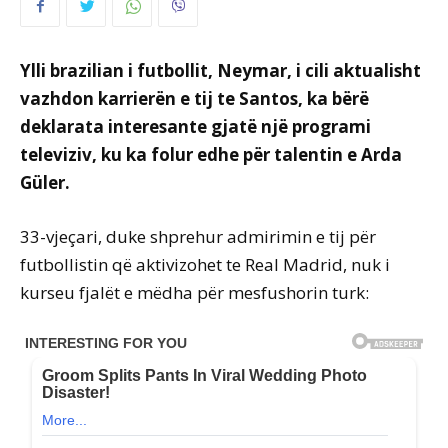
Ylli brazilian i futbollit, Neymar, i cili aktualisht
vazhdon karrierën e tij te Santos, ka bërë
deklarata interesante gjatë një programi
televiziv, ku ka folur edhe për talentin e Arda
Güler.
33-vjeçari, duke shprehur admirimin e tij për
futbollistin që aktivizohet te Real Madrid, nuk i
kurseu fjalët e mëdha për mesfushorin turk: