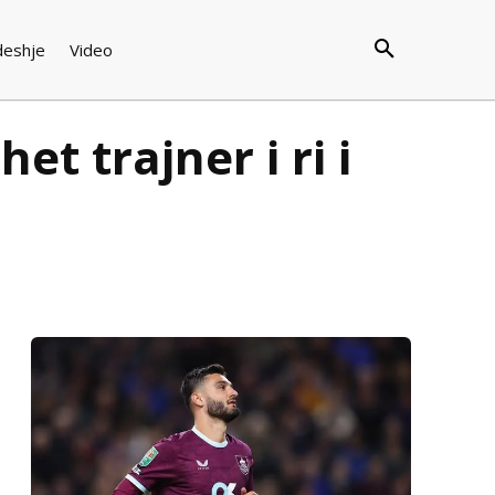
deshje
Video
t trajner i ri i