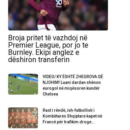
Broja pritet të vazhdoj në
Premier League, por jo te
Burnley. Ekipi anglez e
dëshiron transferin
VIDEO/ KY ËSHTË ZHEGROVA QË
NJOHIM! Luani dardan shënon
eurogol në miqësoren kundër
Chelsea
Rast i rëndë, ish-futbollisti i
Kombëtares Shqiptare kapet në
Francë për trafikim droge…