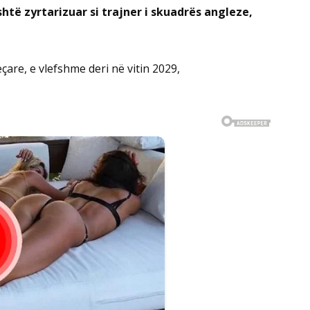
shtë zyrtarizuar si trajner i skuadrës angleze,
çare, e vlefshme deri në vitin 2029,