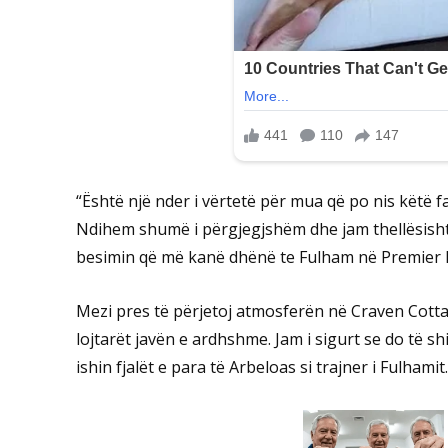
“Është një nder i vërtetë për mua që po nis këtë fa
Ndihem shumë i përgjegjshëm dhe jam thellësish
besimin që më kanë dhënë te Fulham në Premier 
Mezi pres të përjetoj atmosferën në Craven Cotta
lojtarët javën e ardhshme. Jam i sigurt se do të 
ishin fjalët e para të Arbeloas si trajner i Fulhamit.