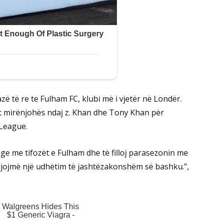
zë të re te Fulham FC, klubi më i vjetër në Londër.
t mirënjohës ndaj z. Khan dhe Tony Khan për
League.
ge me tifozët e Fulham dhe të filloj parasezonin me
shijojmë një udhëtim të jashtëzakonshëm së bashku.”,