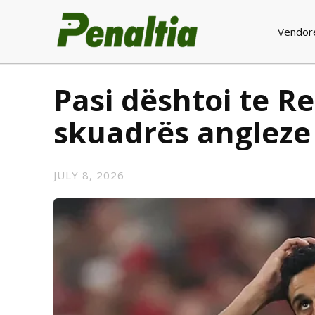
Vendor
Pasi dështoi te Re
skuadrës angleze
JULY 8, 2026