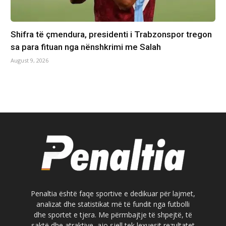
Shifra të çmendura, presidenti i Trabzonspor tregon
sa para fituan nga nënshkrimi me Salah
August 9, 2026
Penaltia është faqe sportive e dedikuar për lajmet,
analizat dhe statistikat më të fundit nga futbolli
dhe sportet e tjera. Me përmbajtje të shpejtë, të
saktë dhe atraktive, ajo sjell tek lexuesit rezultatet