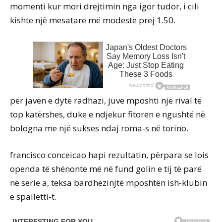
momenti kur mori drejtimin nga igor tudor, i cili
kishte një mesatare më modeste prej 1.50.
për javën e dytë radhazi, juve mposhti një rival të
top katërshes, duke e ndjekur fitoren e ngushtë në
bologna me një sukses ndaj roma-s në torino.
francisco conceicao hapi rezultatin, përpara se lois
openda të shënonte më në fund golin e tij të parë
në serie a, teksa bardhezinjtë mposhtën ish-klubin
e spalletti-t.