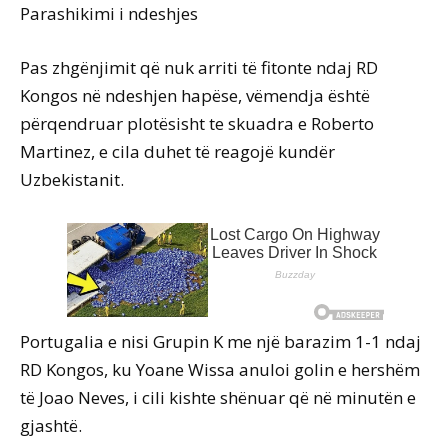
Parashikimi i ndeshjes
Pas zhgënjimit që nuk arriti të fitonte ndaj RD
Kongos në ndeshjen hapëse, vëmendja është
përqendruar plotësisht te skuadra e Roberto
Martinez, e cila duhet të reagojë kundër
Uzbekistanit.
Portugalia e nisi Grupin K me një barazim 1-1 ndaj
RD Kongos, ku Yoane Wissa anuloi golin e hershëm
të Joao Neves, i cili kishte shënuar që në minutën e
gjashtë.