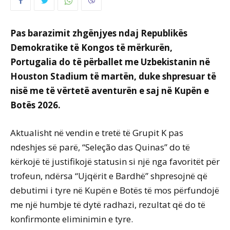
Pas barazimit zhgënjyes ndaj Republikës
Demokratike të Kongos të mërkurën,
Portugalia do të përballet me Uzbekistanin në
Houston Stadium të martën, duke shpresuar të
nisë me të vërtetë aventurën e saj në Kupën e
Botës 2026.
Aktualisht në vendin e tretë të Grupit K pas
ndeshjes së parë, “Seleção das Quinas” do të
kërkojë të justifikojë statusin si një nga favoritët për
trofeun, ndërsa “Ujqërit e Bardhë” shpresojnë që
debutimi i tyre në Kupën e Botës të mos përfundojë
me një humbje të dytë radhazi, rezultat që do të
konfirmonte eliminimin e tyre.