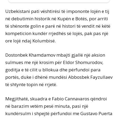
Uzbekistani pati vështirësi të impononte lojën e tij
në debutimin historik në Kupën e Botës, por arriti
të shënonte golin e parë në histori të vendit në këtë
kompeticion kundër rrjedhës së lojës, pak pas një
ore lojë ndaj Kolumbisë.
Dostonbek Khamdamov mbajti gjallë një aksion
sulmues me një krosim për Eldor Shomurodov,
goditja e të cilit u bllokua dhe përfundoi para
portës, duke i dhënë mundësi Abbosbek Fayzullaev
të shtynte topin në rrjetë.
Megjithatë, skuadra e Fabio Cannavaros qëndroi
në barazim vetëm pesë minuta, pasi një
kundërsulm i shpejtë përfundoi me Gustavo Puerta