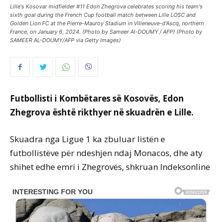
Lille's Kosovar midfielder #11 Edon Zhegrova celebrates scoring his team's
sixth goal during the French Cup football match between Lille LOSC and
Golden Lion FC at the Pierre-Mauroy Stadium in Villeneuve-d'Ascq, northern
France, on January 6, 2024. (Photo by Sameer Al-DOUMY / AFP) (Photo by
SAMEER AL-DOUMY/AFP via Getty Images)
Futbollisti i Kombëtares së Kosovës, Edon
Zhegrova është rikthyer në skuadrën e Lille.
Skuadra nga Ligue 1 ka zbuluar listën e
futbollistëve për ndeshjen ndaj Monacos, dhe aty
shihet edhe emri i Zhegrovës, shkruan Indeksonline