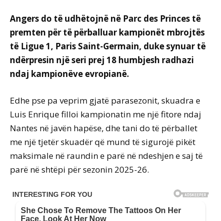
Angers do të udhëtojnë në Parc des Princes të
premten për të përballuar kampionët mbrojtës
të Ligue 1, Paris Saint-Germain, duke synuar të
ndërpresin një seri prej 18 humbjesh radhazi
ndaj kampionëve evropianë.
Edhe pse pa veprim gjatë parasezonit, skuadra e
Luis Enrique filloi kampionatin me një fitore ndaj
Nantes në javën hapëse, dhe tani do të përballet
me një tjetër skuadër që mund të sigurojë pikët
maksimale në raundin e parë në ndeshjen e saj të
parë në shtëpi për sezonin 2025-26.