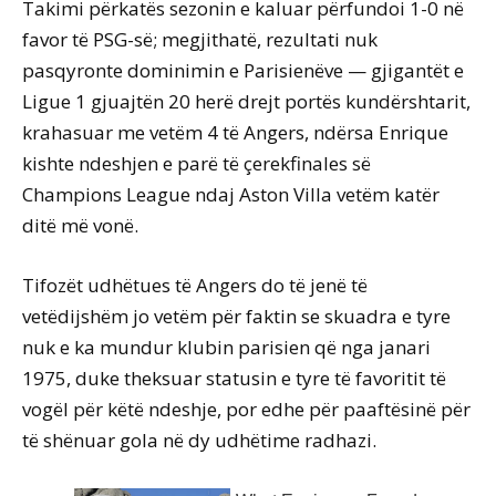
Takimi përkatës sezonin e kaluar përfundoi 1-0 në
favor të PSG-së; megjithatë, rezultati nuk
pasqyronte dominimin e Parisienëve — gjigantët e
Ligue 1 gjuajtën 20 herë drejt portës kundërshtarit,
krahasuar me vetëm 4 të Angers, ndërsa Enrique
kishte ndeshjen e parë të çerekfinales së
Champions League ndaj Aston Villa vetëm katër
ditë më vonë.
Tifozët udhëtues të Angers do të jenë të
vetëdijshëm jo vetëm për faktin se skuadra e tyre
nuk e ka mundur klubin parisien që nga janari
1975, duke theksuar statusin e tyre të favoritit të
vogël për këtë ndeshje, por edhe për paaftësinë për
të shënuar gola në dy udhëtime radhazi.