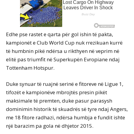
Edhe pse rastet e qarta për gol ishin të pakta,
kampionët e Club World Cup nuk rrezikuan kurrë
të humbnin pikë ndërsa u rikthyen në veprim në
elitë pas triumfit në Superkupën Evropiane ndaj
Tottenham Hotspur.
Duke synuar të ruajnë serinë e fitoreve në Ligue 1,
tifozët e kampionëve mbrojtës presin pikët
maksimale të premten, duke pasur parasysh
dominimin historik të skuadrës së tyre ndaj Angers,
me 18 fitore radhazi, ndërsa humbja e fundit ishte
një barazim pa gola në dhjetor 2015.